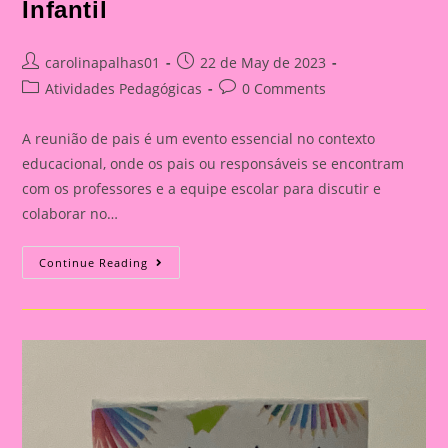
Infantil
Post
Post
carolinapalhas01
22 de May de 2023
author:
published:
Post
Post
Atividades Pedagógicas
0 Comments
category:
comments:
A reunião de pais é um evento essencial no contexto
educacional, onde os pais ou responsáveis se encontram
com os professores e a equipe escolar para discutir e
colaborar no…
Cartão
Continue Reading
Lembrança
Com
O
Desenho
Da
Criança
Para
A
Educação
Infantil