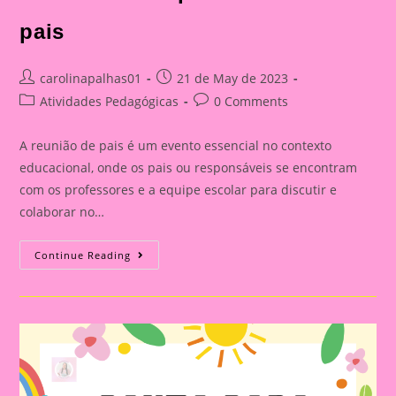
pais
Post
Post
carolinapalhas01
21 de May de 2023
author:
published:
Post
Post
Atividades Pedagógicas
0 Comments
category:
comments:
A reunião de pais é um evento essencial no contexto
educacional, onde os pais ou responsáveis se encontram
com os professores e a equipe escolar para discutir e
colaborar no…
Lembrancinha
Continue Reading
Para
Reunião
De
Pais