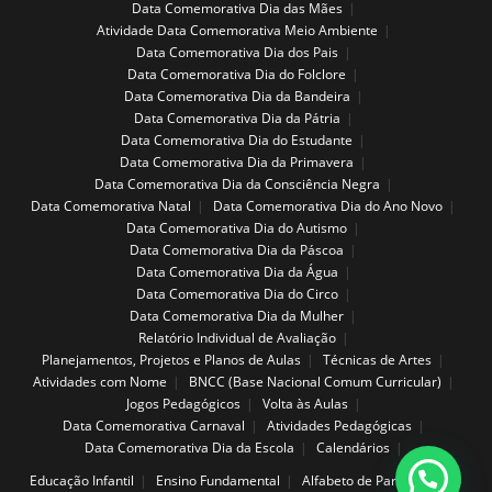
Data Comemorativa Dia das Mães
Atividade Data Comemorativa Meio Ambiente
Data Comemorativa Dia dos Pais
Data Comemorativa Dia do Folclore
Data Comemorativa Dia da Bandeira
Data Comemorativa Dia da Pátria
Data Comemorativa Dia do Estudante
Data Comemorativa Dia da Primavera
Data Comemorativa Dia da Consciência Negra
Data Comemorativa Natal
Data Comemorativa Dia do Ano Novo
Data Comemorativa Dia do Autismo
Data Comemorativa Dia da Páscoa
Data Comemorativa Dia da Água
Data Comemorativa Dia do Circo
Data Comemorativa Dia da Mulher
Relatório Individual de Avaliação
Planejamentos, Projetos e Planos de Aulas
Técnicas de Artes
Atividades com Nome
BNCC (Base Nacional Comum Curricular)
Jogos Pedagógicos
Volta às Aulas
Data Comemorativa Carnaval
Atividades Pedagógicas
Data Comemorativa Dia da Escola
Calendários
Educação Infantil
Ensino Fundamental
Alfabeto de Parede