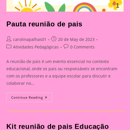
Pauta reunião de pais
Post
Post
carolinapalhas01
20 de May de 2023
author:
published:
Post
Post
Atividades Pedagógicas
0 Comments
category:
comments:
A reunião de pais é um evento essencial no contexto
educacional, onde os pais ou responsáveis se encontram
com os professores e a equipe escolar para discutir e
colaborar no…
Pauta
Continue Reading
Reunião
De
Pais
Kit reunião de pais Educação