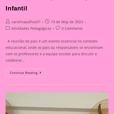
Infantil
Post
Post
carolinapalhas01
19 de May de 2023
author:
published:
Post
Post
Atividades Pedagógicas
0 Comments
category:
comments:
A reunião de pais é um evento essencial no contexto
educacional, onde os pais ou responsáveis se encontram
com os professores e a equipe escolar para discutir e
colaborar…
Kit
Continue Reading
Reunião
De
Pais
Educação
Infantil