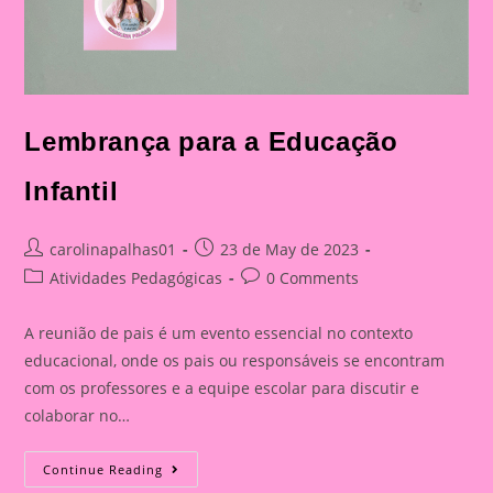
Lembrança para a Educação
Infantil
Post
Post
carolinapalhas01
23 de May de 2023
author:
published:
Post
Post
Atividades Pedagógicas
0 Comments
category:
comments:
A reunião de pais é um evento essencial no contexto
educacional, onde os pais ou responsáveis se encontram
com os professores e a equipe escolar para discutir e
colaborar no…
Lembrança
Continue Reading
Para