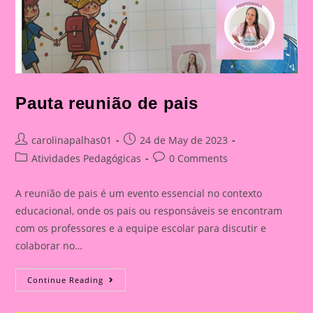
Pauta reunião de pais
Post
Post
carolinapalhas01
24 de May de 2023
author:
published:
Post
Post
Atividades Pedagógicas
0 Comments
category:
comments:
A reunião de pais é um evento essencial no contexto
educacional, onde os pais ou responsáveis se encontram
com os professores e a equipe escolar para discutir e
colaborar no…
Pauta
Continue Reading
Reunião
De
Pais