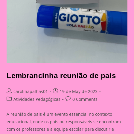
Lembrancinha reunião de pais
Post
Post
carolinapalhas01
19 de May de 2023
author:
published:
Post
Post
Atividades Pedagógicas
0 Comments
category:
comments:
A reunião de pais é um evento essencial no contexto
educacional, onde os pais ou responsáveis se encontram
com os professores e a equipe escolar para discutir e