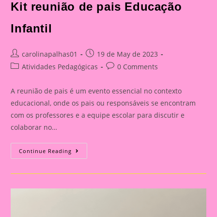
Kit reunião de pais Educação
Infantil
Post
Post
carolinapalhas01
19 de May de 2023
author:
published:
Post
Post
Atividades Pedagógicas
0 Comments
category:
comments:
A reunião de pais é um evento essencial no contexto
educacional, onde os pais ou responsáveis se encontram
com os professores e a equipe escolar para discutir e
colaborar no…
Kit
Continue Reading
Reunião
De
Pais
Educação
Infantil