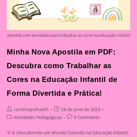
Apostila com atividades para trabalhar as cores na educação infantil
Minha Nova Apostila em PDF:
Descubra como Trabalhar as
Cores na Educação Infantil de
Forma Divertida e Prática!
Post
Post
carolinapalhas01
28 de June de 2023
author:
published:
Post
Post
Atividades Pedagógicas
0 Comments
category:
comments:
💡🎨 Descobrindo um Mundo Colorido na Educação Infantil: