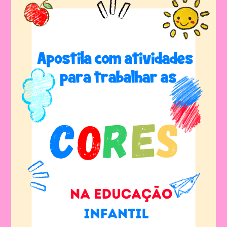
Especiais:
Uma
Jornada
Colorida
Para
Encantar
Os
Sentidos