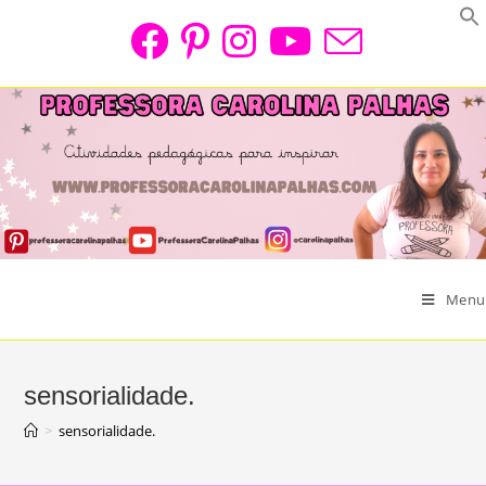
Skip
to
content
Menu
sensorialidade.
>
sensorialidade.