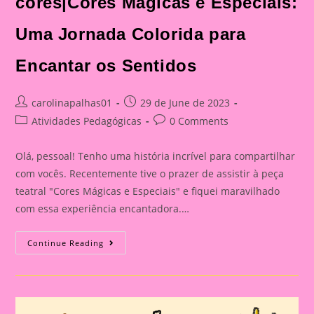
cores|Cores Mágicas e Especiais:
Uma Jornada Colorida para
Encantar os Sentidos
Post
Post
carolinapalhas01
29 de June de 2023
author:
published:
Post
Post
Atividades Pedagógicas
0 Comments
category:
comments:
Olá, pessoal! Tenho uma história incrível para compartilhar
com vocês. Recentemente tive o prazer de assistir à peça
teatral "Cores Mágicas e Especiais" e fiquei maravilhado
com essa experiência encantadora.…
História
Continue Reading
Em
Cartaz
Sobre
As
Cores|Cores
Mágicas
E