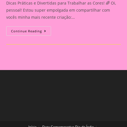
Dicas Práticas e Divertidas para Trabalhar as Cores! 🌈 Oi,
pessoal! Estou super empolgada em compartilhar com
vocês minha mais recente criação:…
Minha
Continue Reading
Nova
Apostila
Em
PDF:
Descubra
Como
Trabalhar
As
Cores
Na
Educação
Infantil
De
Forma
Divertida
E
Prática!
Início
Data Comemorativa Dia do Índio