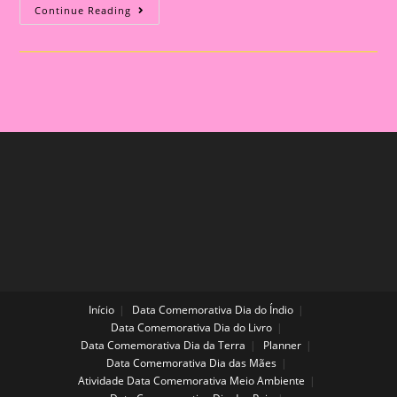
SUPER
Continue Reading
KIT
PEDAGÓGICO
DE
PÁSCOA
–
ATIVIDADES
LÚDICAS
E
INTERATIVAS
+
MÚSICAS
EXCLUSIVAS
Início
Data Comemorativa Dia do Índio
Data Comemorativa Dia do Livro
Data Comemorativa Dia da Terra
Planner
Data Comemorativa Dia das Mães
Atividade Data Comemorativa Meio Ambiente