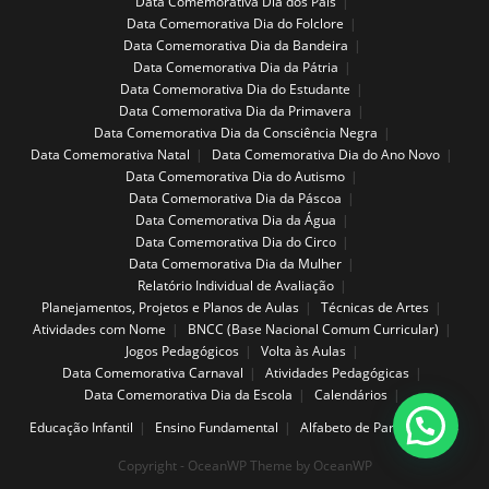
Data Comemorativa Dia dos Pais
Data Comemorativa Dia do Folclore
Data Comemorativa Dia da Bandeira
Data Comemorativa Dia da Pátria
Data Comemorativa Dia do Estudante
Data Comemorativa Dia da Primavera
Data Comemorativa Dia da Consciência Negra
Data Comemorativa Natal
Data Comemorativa Dia do Ano Novo
Data Comemorativa Dia do Autismo
Data Comemorativa Dia da Páscoa
Data Comemorativa Dia da Água
Data Comemorativa Dia do Circo
Data Comemorativa Dia da Mulher
Relatório Individual de Avaliação
Planejamentos, Projetos e Planos de Aulas
Técnicas de Artes
Atividades com Nome
BNCC (Base Nacional Comum Curricular)
Jogos Pedagógicos
Volta às Aulas
Data Comemorativa Carnaval
Atividades Pedagógicas
Data Comemorativa Dia da Escola
Calendários
Educação Infantil
Ensino Fundamental
Alfabeto de Parede
Copyright - OceanWP Theme by OceanWP