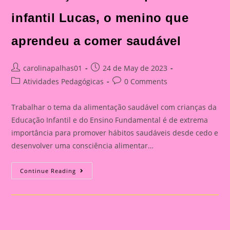
infantil Lucas, o menino que
aprendeu a comer saudável
Post
Post
carolinapalhas01
24 de May de 2023
author:
published:
Post
Post
Atividades Pedagógicas
0 Comments
category:
comments:
Trabalhar o tema da alimentação saudável com crianças da
Educação Infantil e do Ensino Fundamental é de extrema
importância para promover hábitos saudáveis desde cedo e
desenvolver uma consciência alimentar…
História
Continue Reading
Em
Cartaz
Sobre
Alimentação
Saudável|História
Infantil
Lucas,
O