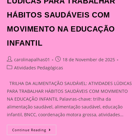
LÚDICAS PARA TRABALHAR
HÁBITOS SAUDÁVEIS COM
MOVIMENTO NA EDUCAÇÃO
INFANTIL
Post
Post
carolinapalhas01
18 de November de 2025
author:
published:
Post
Atividades Pedagógicas
category:
TRILHA DA ALIMENTAÇÃO SAUDÁVEL: ATIVIDADES LÚDICAS
PARA TRABALHAR HÁBITOS SAUDÁVEIS COM MOVIMENTO
NA EDUCAÇÃO INFANTIL Palavras-chave: trilha da
alimentação saudável, alimentação saudável, educação
infantil, BNCC, coordenação motora grossa, atividades…
TRILHA
Continue Reading
DA
ALIMENTAÇÃO