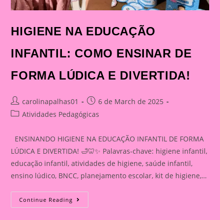
HIGIENE NA EDUCAÇÃO
INFANTIL: COMO ENSINAR DE
FORMA LÚDICA E DIVERTIDA!
Post
Post
carolinapalhas01
6 de March de 2025
author:
published:
Post
Atividades Pedagógicas
category:
ENSINANDO HIGIENE NA EDUCAÇÃO INFANTIL DE FORMA
LÚDICA E DIVERTIDA! 🛁🦷✨ Palavras-chave: higiene infantil,
educação infantil, atividades de higiene, saúde infantil,
ensino lúdico, BNCC, planejamento escolar, kit de higiene,…
HIGIENE
Continue Reading
NA
EDUCAÇÃO