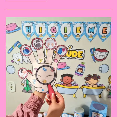
PRATO
SAUDÁVEL:
PLANEJAMENTO
COMPLETO
COM
RECURSOS
GRATUITOS
PARA
TRABALHAR
ALIMENTAÇÃO
SAUDÁVEL
NA
EDUCAÇÃO
INFANTIL