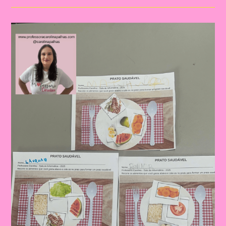
SAUDÁVEL:
ATIVIDADES
LÚDICAS
PARA
TRABALHAR
HÁBITOS
SAUDÁVEIS
COM
MOVIMENTO
NA
EDUCAÇÃO
INFANTIL