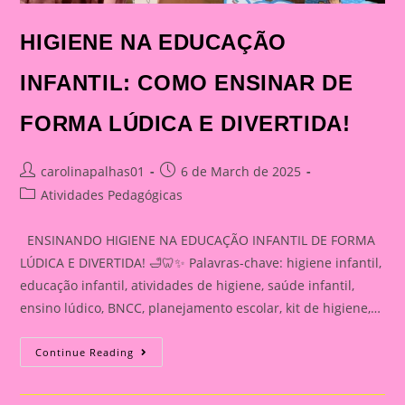
HIGIENE NA EDUCAÇÃO
INFANTIL: COMO ENSINAR DE
FORMA LÚDICA E DIVERTIDA!
Post
Post
carolinapalhas01
6 de March de 2025
author:
published:
Post
Atividades Pedagógicas
category:
ENSINANDO HIGIENE NA EDUCAÇÃO INFANTIL DE FORMA
LÚDICA E DIVERTIDA! 🛁🦷✨ Palavras-chave: higiene infantil,
educação infantil, atividades de higiene, saúde infantil,
ensino lúdico, BNCC, planejamento escolar, kit de higiene,…
HIGIENE
Continue Reading
NA
EDUCAÇÃO
INFANTIL:
COMO