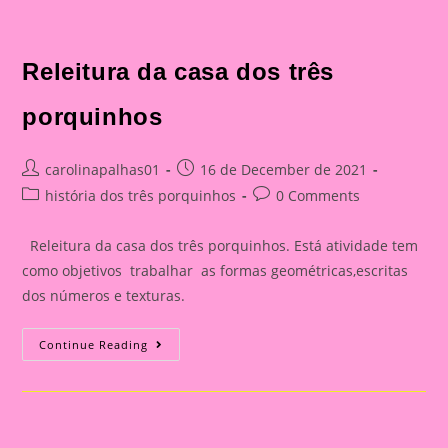
Releitura da casa dos três
porquinhos
Post
Post
carolinapalhas01
16 de December de 2021
author:
published:
Post
Post
história dos três porquinhos
0 Comments
category:
comments:
Releitura da casa dos três porquinhos. Está atividade tem
como objetivos trabalhar as formas geométricas,escritas
dos números e texturas.
Releitura
Continue Reading
Da
Casa
Dos
Três
Porquinhos