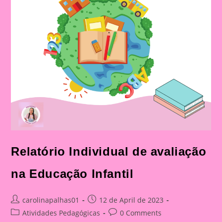
Relatório Individual de avaliação
na Educação Infantil
Post
Post
carolinapalhas01
12 de April de 2023
author:
published:
Post
Post
Atividades Pedagógicas
0 Comments