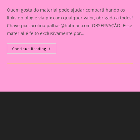
category:
comments:
Quem gosta do material pode ajudar compartilhando os
links do blog e via pix com qualquer valor, obrigada a todos!
Chave pix
carolina.palhas@hotmail.com
OBSERVAÇÃO: Esse
material é feito exclusivamente por…
Relatório
Continue Reading
Individual
De
Avaliação
Na
Educação
Infantil