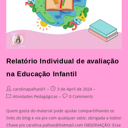
Relatório Individual de avaliação
na Educação Infantil
Post
Post
carolinapalhas01
3 de April de 2024
author:
published:
Post
Post
Atividades Pedagógicas
0 Comments
category:
comments:
Quem gosta do material pode ajudar compartilhando os
links do blog e via pix com qualquer valor, obrigada a todos!
Chave pix
carolina.palhas@hotmail.com
OBSERVAÇÃO: Esse