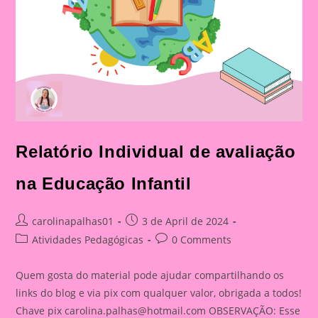
Relatório Individual de avaliação
na Educação Infantil
Post
Post
carolinapalhas01
3 de April de 2024
author:
published:
Post
Post
Atividades Pedagógicas
0 Comments
category:
comments:
Quem gosta do material pode ajudar compartilhando os
links do blog e via pix com qualquer valor, obrigada a todos!
Chave pix
carolina.palhas@hotmail.com
OBSERVAÇÃO: Esse