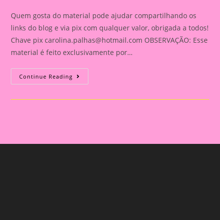
category:
comments:
Quem gosta do material pode ajudar compartilhando os
links do blog e via pix com qualquer valor, obrigada a todos!
Chave pix
carolina.palhas@hotmail.com
OBSERVAÇÃO: Esse
material é feito exclusivamente por…
Relatório
Continue Reading
Individual
De
Avaliação
Na
Educação
Infantil