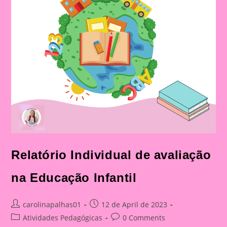
Relatório Individual de avaliação
na Educação Infantil
Post
Post
carolinapalhas01
12 de April de 2023
author:
published:
Post
Post
Atividades Pedagógicas
0 Comments