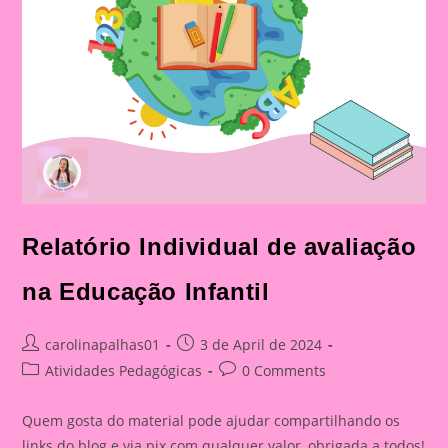
Relatório Individual de avaliação
na Educação Infantil
Post
Post
carolinapalhas01
3 de April de 2024
author:
published:
Post
Post
Atividades Pedagógicas
0 Comments
category:
comments:
Quem gosta do material pode ajudar compartilhando os
links do blog e via pix com qualquer valor, obrigada a todos!