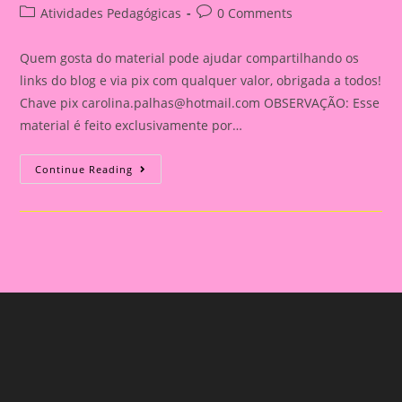
author:
published:
Post
Post
Atividades Pedagógicas
0 Comments
category:
comments:
Quem gosta do material pode ajudar compartilhando os
links do blog e via pix com qualquer valor, obrigada a todos!
Chave pix
carolina.palhas@hotmail.com
OBSERVAÇÃO: Esse
material é feito exclusivamente por…
Relatório
Continue Reading
Individual
De
Avaliação
Na
Educação
Infantil