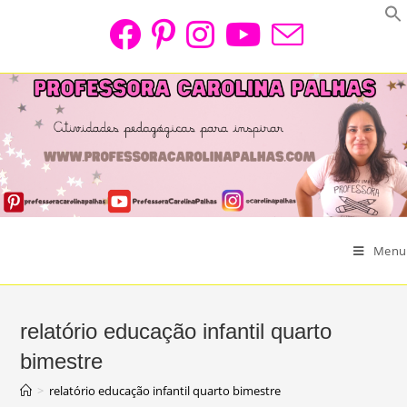
Skip
to
content
Menu
relatório educação infantil quarto
bimestre
>
relatório educação infantil quarto bimestre