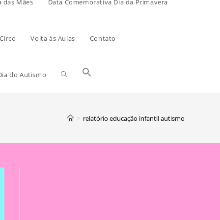
a das Mães
Data Comemorativa Dia da Primavera
Circo
Volta às Aulas
Contato
ia do Autismo
>
relatório educação infantil autismo