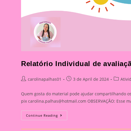
Relatório Individual de avaliaç
Post
Post
Post
carolinapalhas01
3 de April de 2024
Ativi
author:
published:
category
Quem gosta do material pode ajudar compartilhando os l
pix
carolina.palhas@hotmail.com
OBSERVAÇÃO: Esse mate
Relatório
Continue Reading
Individual
De
Avaliação