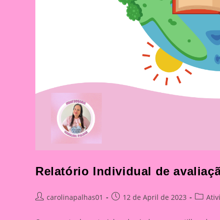
Relatório Individual de avaliaç
Post
Post
Post
carolinapalhas01
12 de April de 2023
Ati
author:
published:
categor