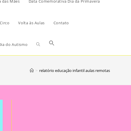
a das Mães
Data Comemorativa Dia da Primavera
Circo
Volta às Aulas
Contato
ia do Autismo
>
relatório educação infantil aulas remotas