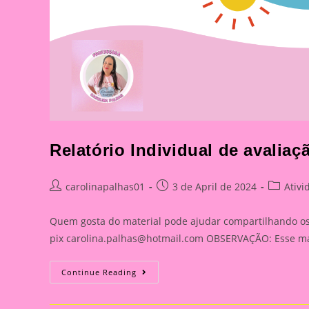
Relatório Individual de avaliaç
Post
Post
Post
carolinapalhas01
3 de April de 2024
Ativi
author:
published:
category
Quem gosta do material pode ajudar compartilhando os l
pix
carolina.palhas@hotmail.com
OBSERVAÇÃO: Esse mate
Relatório
Continue Reading
Individual
De
Avaliação