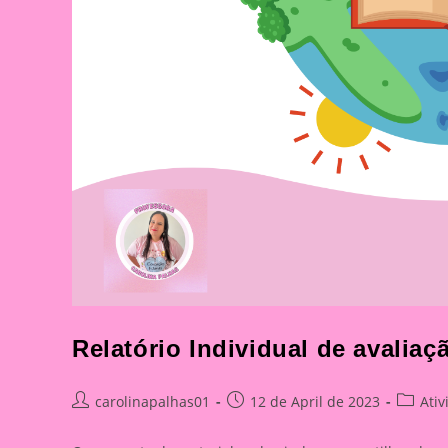
Relatório Individual de avaliaç
Post
Post
Post
carolinapalhas01
12 de April de 2023
Ati
author:
published:
categor