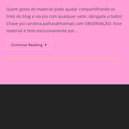
category:
comments:
Quem gosta do material pode ajudar compartilhando os
links do blog e via pix com qualquer valor, obrigada a todos!
Chave pix
carolina.palhas@hotmail.com
OBSERVAÇÃO: Esse
material é feito exclusivamente por…
Relatório
Continue Reading
Individual
De
Avaliação
Na
Educação
Infantil