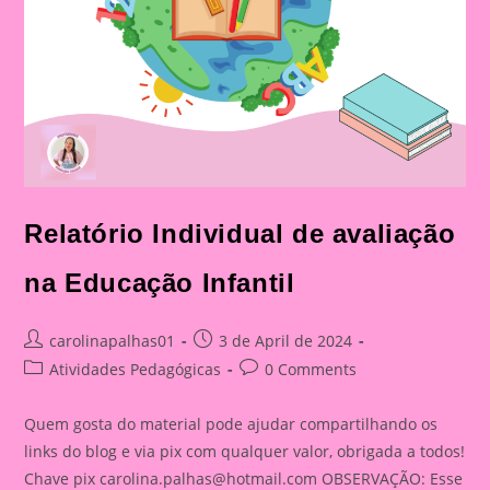
Relatório Individual de avaliação
na Educação Infantil
Post
Post
carolinapalhas01
3 de April de 2024
author:
published:
Post
Post
Atividades Pedagógicas
0 Comments
category:
comments:
Quem gosta do material pode ajudar compartilhando os
links do blog e via pix com qualquer valor, obrigada a todos!
Chave pix
carolina.palhas@hotmail.com
OBSERVAÇÃO: Esse