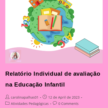
Relatório Individual de avaliação
na Educação Infantil
Post
Post
carolinapalhas01
12 de April de 2023
author:
published:
Post
Post
Atividades Pedagógicas
0 Comments