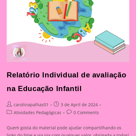
Relatório Individual de avaliação
na Educação Infantil
Post
Post
carolinapalhas01
3 de April de 2024
author:
published:
Post
Post
Atividades Pedagógicas
0 Comments
category:
comments:
Quem gosta do material pode ajudar compartilhando os
links do blog e via pix com qualquer valor, obrigada a todos!