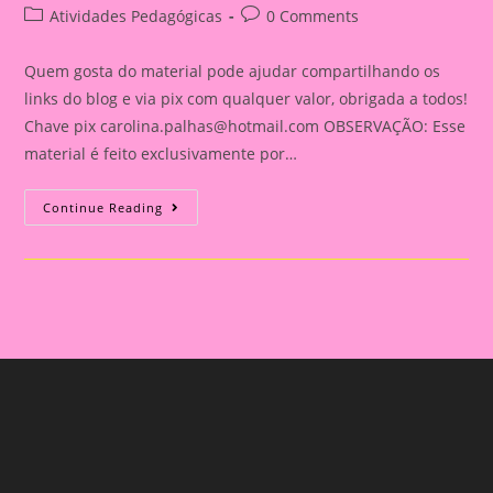
author:
published:
Post
Post
Atividades Pedagógicas
0 Comments
category:
comments:
Quem gosta do material pode ajudar compartilhando os
links do blog e via pix com qualquer valor, obrigada a todos!
Chave pix
carolina.palhas@hotmail.com
OBSERVAÇÃO: Esse
material é feito exclusivamente por…
Relatório
Continue Reading
Individual
De
Avaliação
Na
Educação
Infantil