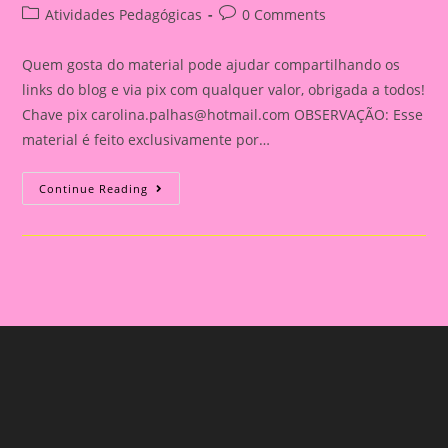
author:
published:
Post
Post
Atividades Pedagógicas
0 Comments
category:
comments:
Quem gosta do material pode ajudar compartilhando os
links do blog e via pix com qualquer valor, obrigada a todos!
Chave pix
carolina.palhas@hotmail.com
OBSERVAÇÃO: Esse
material é feito exclusivamente por…
Relatório
Continue Reading
Individual
De
Avaliação
Na
Educação
Infantil