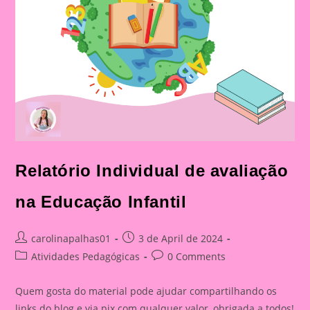
Relatório Individual de avaliação
na Educação Infantil
Post
Post
carolinapalhas01
3 de April de 2024
author:
published:
Post
Post
Atividades Pedagógicas
0 Comments
category:
comments:
Quem gosta do material pode ajudar compartilhando os
links do blog e via pix com qualquer valor, obrigada a todos!