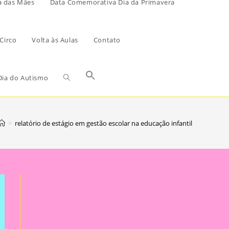
a das Mães
Data Comemorativa Dia da Primavera
Circo
Volta às Aulas
Contato
ia do Autismo
>
relatório de estágio em gestão escolar na educação infantil