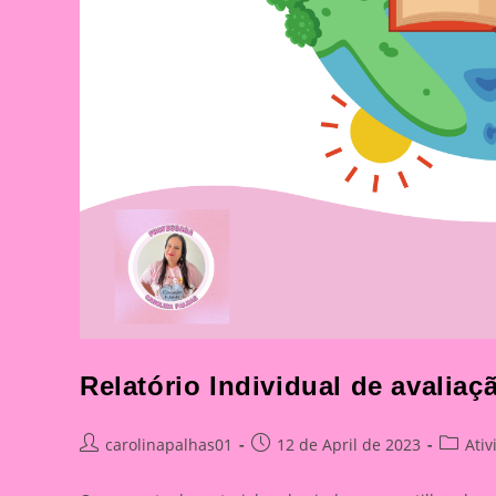
Relatório Individual de avaliaç
Post
Post
Post
carolinapalhas01
12 de April de 2023
Ati
author:
published:
categor