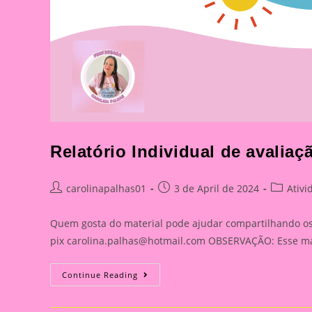
Relatório Individual de avaliaç
Post
Post
Post
carolinapalhas01
3 de April de 2024
Ativi
author:
published:
category
Quem gosta do material pode ajudar compartilhando os l
pix
carolina.palhas@hotmail.com
OBSERVAÇÃO: Esse mate
Relatório
Continue Reading
Individual
De
Avaliação