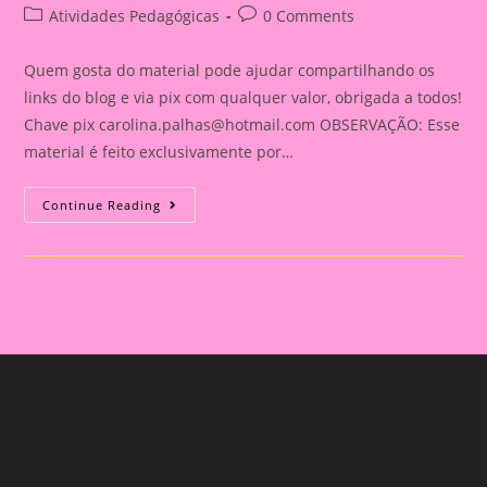
author:
published:
Post
Post
Atividades Pedagógicas
0 Comments
category:
comments:
Quem gosta do material pode ajudar compartilhando os
links do blog e via pix com qualquer valor, obrigada a todos!
Chave pix
carolina.palhas@hotmail.com
OBSERVAÇÃO: Esse
material é feito exclusivamente por…
Relatório
Continue Reading
Individual
De
Avaliação
Na
Educação
Infantil