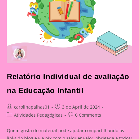
Relatório Individual de avaliação
na Educação Infantil
Post
Post
carolinapalhas01
3 de April de 2024
author:
published:
Post
Post
Atividades Pedagógicas
0 Comments
category:
comments:
Quem gosta do material pode ajudar compartilhando os
links do blog e via pix com qualquer valor, obrigada a todos!