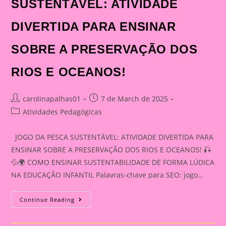
SUSTENTÁVEL: ATIVIDADE
DIVERTIDA PARA ENSINAR
SOBRE A PRESERVAÇÃO DOS
RIOS E OCEANOS!
Post
Post
carolinapalhas01
7 de March de 2025
author:
published:
Post
Atividades Pedagógicas
category:
JOGO DA PESCA SUSTENTÁVEL: ATIVIDADE DIVERTIDA PARA
ENSINAR SOBRE A PRESERVAÇÃO DOS RIOS E OCEANOS! 🎣
💦🌍 COMO ENSINAR SUSTENTABILIDADE DE FORMA LÚDICA
NA EDUCAÇÃO INFANTIL Palavras-chave para SEO: jogo…
JOGO
Continue Reading
DA
PESCA
SUSTENTÁVEL: