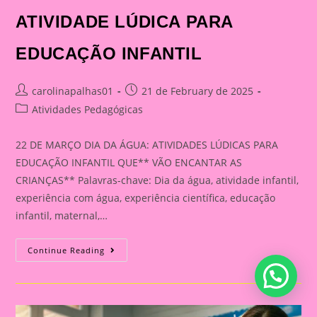
ATIVIDADE LÚDICA PARA
EDUCAÇÃO INFANTIL
Post
Post
carolinapalhas01
21 de February de 2025
author:
published:
Post
Atividades Pedagógicas
category:
22 DE MARÇO DIA DA ÁGUA: ATIVIDADES LÚDICAS PARA
EDUCAÇÃO INFANTIL QUE** VÃO ENCANTAR AS
CRIANÇAS** Palavras-chave: Dia da água, atividade infantil,
experiência com água, experiência científica, educação
infantil, maternal,…
22
Continue Reading
DE
MARÇO
DIA
DA
ÁGUA:
ATIVIDADE