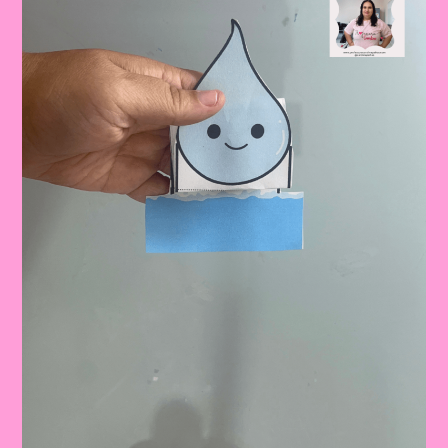
–
ATIVIDADE
LÚDICA
PARA
O
DIA
MUNDIAL
DA
ÁGUA!
🌊
💦