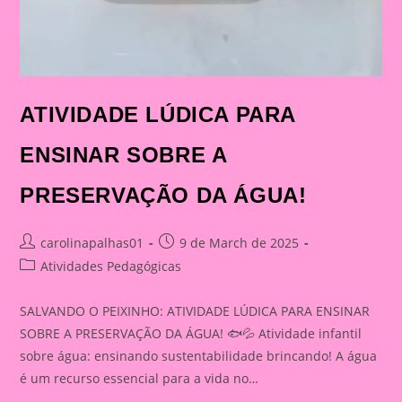
ATIVIDADE LÚDICA PARA
ENSINAR SOBRE A
PRESERVAÇÃO DA ÁGUA!
Post
Post
carolinapalhas01
9 de March de 2025
author:
published:
Post
Atividades Pedagógicas
category:
SALVANDO O PEIXINHO: ATIVIDADE LÚDICA PARA ENSINAR
SOBRE A PRESERVAÇÃO DA ÁGUA! 🐟💦 Atividade infantil
sobre água: ensinando sustentabilidade brincando! A água
é um recurso essencial para a vida no…