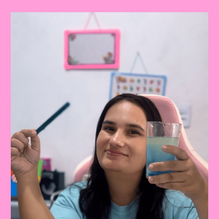
ATIVIDADE
DIVERTIDA
PARA
ENSINAR
SOBRE
A
PRESERVAÇÃO
DOS
RIOS
E
OCEANOS!