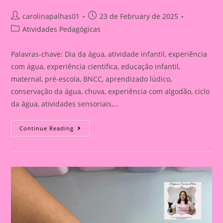
Post
Post
carolinapalhas01
23 de February de 2025
author:
published:
Post
Atividades Pedagógicas
category:
Palavras-chave: Dia da água, atividade infantil, experiência
com água, experiência científica, educação infantil,
maternal, pré-escola, BNCC, aprendizado lúdico,
conservação da água, chuva, experiência com algodão, ciclo
da água, atividades sensoriais,…
22
Continue Reading
DE
MARÇO
DIA
DA
ÁGUA:
ATIVIDADE
LÚDICA
PARA
EDUCAÇÃO
INFANTIL