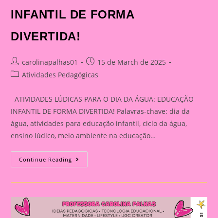
INFANTIL DE FORMA
DIVERTIDA!
Post
Post
carolinapalhas01
15 de March de 2025
author:
published:
Post
Atividades Pedagógicas
category:
ATIVIDADES LÚDICAS PARA O DIA DA ÁGUA: EDUCAÇÃO
INFANTIL DE FORMA DIVERTIDA! Palavras-chave: dia da
água, atividades para educação infantil, ciclo da água,
ensino lúdico, meio ambiente na educação…
ATIVIDADES
Continue Reading
LÚDICAS
PARA
O
DIA
DA
ÁGUA:
EDUCAÇÃO
INFANTIL