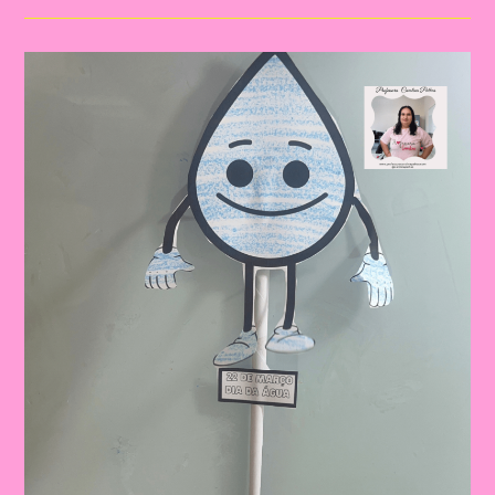
DIA
DA
ÁGUA:
ATIVIDADE
LÚDICA
PARA
EDUCAÇÃO
INFANTIL