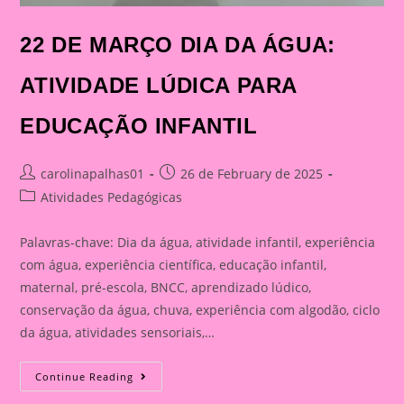
22 DE MARÇO DIA DA ÁGUA:
ATIVIDADE LÚDICA PARA
EDUCAÇÃO INFANTIL
Post
Post
carolinapalhas01
26 de February de 2025
author:
published:
Post
Atividades Pedagógicas
category:
Palavras-chave: Dia da água, atividade infantil, experiência
com água, experiência científica, educação infantil,
maternal, pré-escola, BNCC, aprendizado lúdico,
conservação da água, chuva, experiência com algodão, ciclo
da água, atividades sensoriais,…
22
Continue Reading
DE
MARÇO