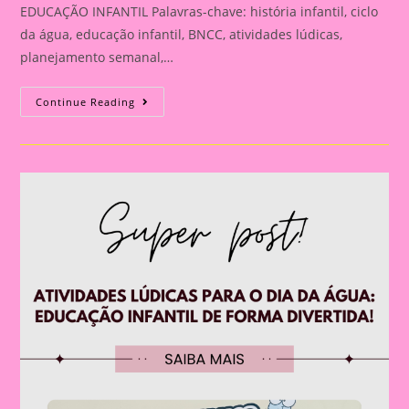
EDUCAÇÃO INFANTIL Palavras-chave: história infantil, ciclo
da água, educação infantil, BNCC, atividades lúdicas,
planejamento semanal,…
HISTÓRIA
Continue Reading
INFANTIL
A
VIAGEM
DA
GOTINHA
AZUL:
UMA
HISTÓRIA
ENCANTADORA
PARA
ENSINAR
O
CICLO
DA
ÁGUA
NA
EDUCAÇÃO
INFANTIL