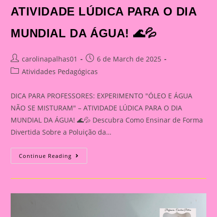
ATIVIDADE LÚDICA PARA O DIA
MUNDIAL DA ÁGUA! 🌊💦
Post
Post
carolinapalhas01
6 de March de 2025
author:
published:
Post
Atividades Pedagógicas
category:
DICA PARA PROFESSORES: EXPERIMENTO "ÓLEO E ÁGUA
NÃO SE MISTURAM" – ATIVIDADE LÚDICA PARA O DIA
MUNDIAL DA ÁGUA! 🌊💦 Descubra Como Ensinar de Forma
Divertida Sobre a Poluição da…
DICA
Continue Reading
PARA
PROFESSORES:
EXPERIMENTO
“ÓLEO
E
ÁGUA
NÃO
SE
MISTURAM”