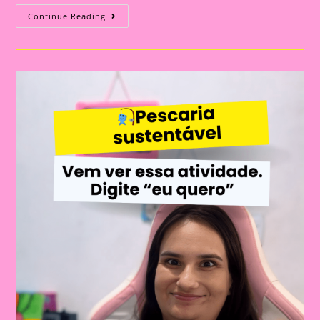
ATIVIDADE
Continue Reading
LÚDICA
PARA
ENSINAR
SOBRE
A
PRESERVAÇÃO
DA
ÁGUA!