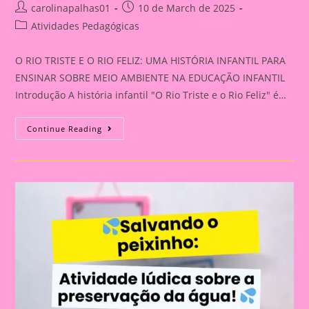
Post
Post
carolinapalhas01
10 de March de 2025
author:
published:
Post
Atividades Pedagógicas
category:
O RIO TRISTE E O RIO FELIZ: UMA HISTÓRIA INFANTIL PARA
ENSINAR SOBRE MEIO AMBIENTE NA EDUCAÇÃO INFANTIL
Introdução A história infantil "O Rio Triste e o Rio Feliz" é…
O
Continue Reading
RIO
TRISTE
E
O
RIO
FELIZ:
UMA
HISTÓRIA
INFANTIL
PARA
ENSINAR
SOBRE
MEIO
AMBIENTE
NA
EDUCAÇÃO
INFANTIL