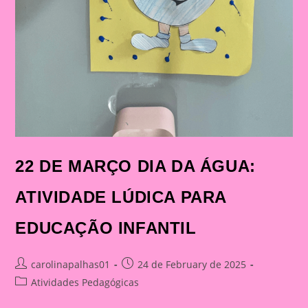
22 DE MARÇO DIA DA ÁGUA:
ATIVIDADE LÚDICA PARA
EDUCAÇÃO INFANTIL
Post
Post
carolinapalhas01
24 de February de 2025
author:
published:
Post
Atividades Pedagógicas
category: