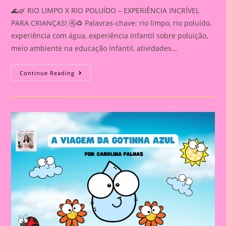
🌊🌿 RIO LIMPO X RIO POLUÍDO – EXPERIÊNCIA INCRÍVEL
PARA CRIANÇAS! 🚰♻️ Palavras-chave: rio limpo, rio poluído,
experiência com água, experiência infantil sobre poluição,
meio ambiente na educação infantil, atividades…
RIO
Continue Reading
LIMPO
X
RIO
POLUÍDO
–
EXPERIÊNCIA
INCRÍVEL
PARA
CRIANÇAS!