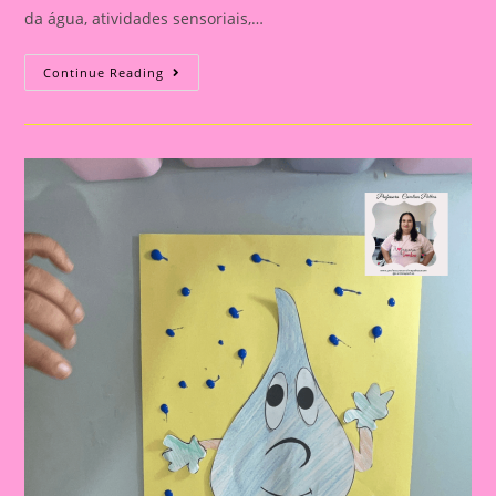
da água, atividades sensoriais,…
22
Continue Reading
DE
MARÇO
DIA
DA
ÁGUA:
ATIVIDADE
LÚDICA
PARA
EDUCAÇÃO
INFANTIL