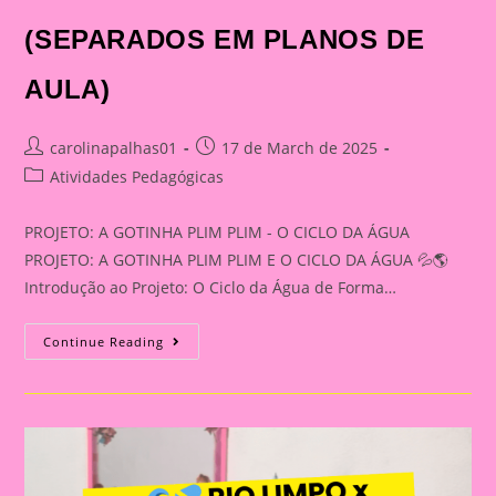
(SEPARADOS EM PLANOS DE
AULA)
Post
Post
carolinapalhas01
17 de March de 2025
author:
published:
Post
Atividades Pedagógicas
category:
PROJETO: A GOTINHA PLIM PLIM - O CICLO DA ÁGUA
PROJETO: A GOTINHA PLIM PLIM E O CICLO DA ÁGUA 💦🌎
Introdução ao Projeto: O Ciclo da Água de Forma…
PROJETO:
Continue Reading
A
GOTINHA
PLIM
PLIM
E
O
CICLO
DA
ÁGUA