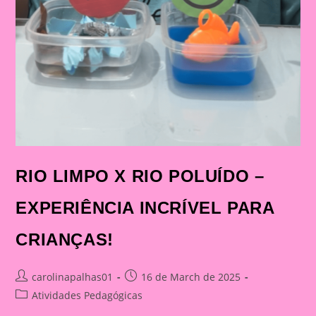
RIO LIMPO X RIO POLUÍDO –
EXPERIÊNCIA INCRÍVEL PARA
CRIANÇAS!
Post
Post
carolinapalhas01
16 de March de 2025
author:
published:
Post
Atividades Pedagógicas
category: