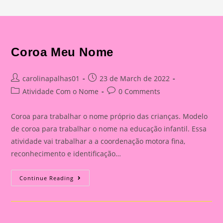
Coroa Meu Nome
Post
Post
carolinapalhas01
23 de March de 2022
author:
published:
Post
Post
Atividade Com o Nome
0 Comments
category:
comments:
Coroa para trabalhar o nome próprio das crianças. Modelo
de coroa para trabalhar o nome na educação infantil. Essa
atividade vai trabalhar a a coordenação motora fina,
reconhecimento e identificação…
Coroa
Continue Reading
Meu
Nome