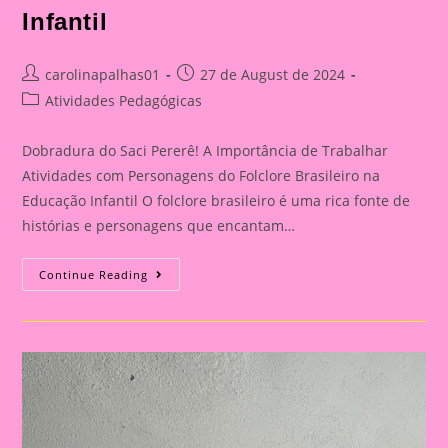
Infantil
Post
Post
carolinapalhas01
27 de August de 2024
author:
published:
Post
Atividades Pedagógicas
category:
Dobradura do Saci Pererê! A Importância de Trabalhar
Atividades com Personagens do Folclore Brasileiro na
Educação Infantil O folclore brasileiro é uma rica fonte de
histórias e personagens que encantam…
Dobradura
Continue Reading
Do
Saci
Pererê!|Atividade
Com
Os
Personagem
Do
Folclore|A
Importância
De
Trabalhar
Atividades