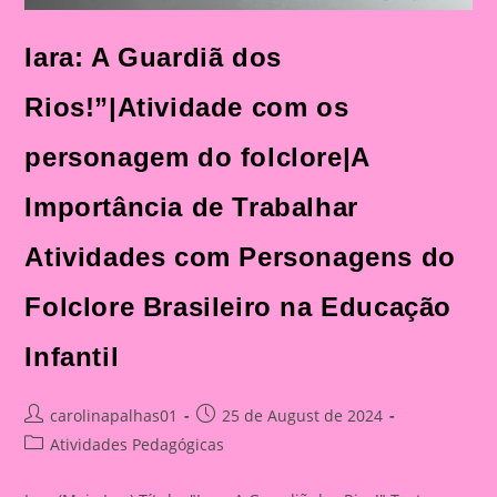
Iara: A Guardiã dos
Rios!”|Atividade com os
personagem do folclore|A
Importância de Trabalhar
Atividades com Personagens do
Folclore Brasileiro na Educação
Infantil
Post
Post
carolinapalhas01
25 de August de 2024
author:
published:
Post
Atividades Pedagógicas
category: