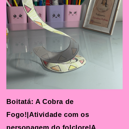
Com
Personagens
Do
Folclore
Brasileiro
Na
Educação
Infantil
Boitatá: A Cobra de
Fogo!|Atividade com os
personagem do folclore|A