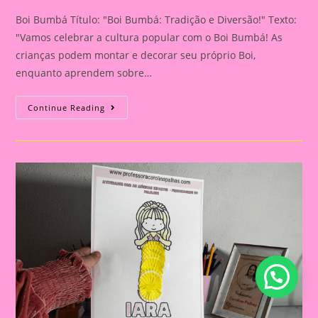
Boi Bumbá Título: "Boi Bumbá: Tradição e Diversão!" Texto:
"Vamos celebrar a cultura popular com o Boi Bumbá! As
crianças podem montar e decorar seu próprio Boi,
enquanto aprendem sobre…
Boi
Continue Reading
Bumbá:
Tradição
E
Diversão!|Atividade
Com
Os
Personagem
Do
Folclore|A
Importância
De
Trabalhar
Atividades
Com
Personagens
Do
Folclore
Brasileiro
Na
Educação
Infantil