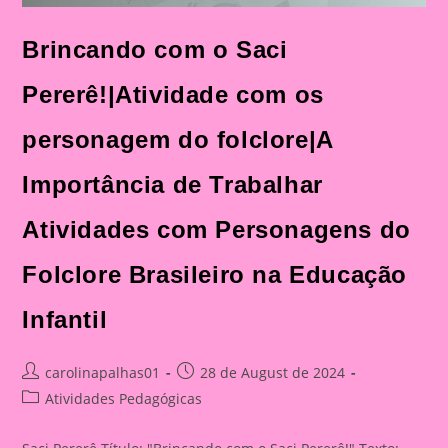
Brincando com o Saci
Pererê!|Atividade com os
personagem do folclore|A
Importância de Trabalhar
Atividades com Personagens do
Folclore Brasileiro na Educação
Infantil
Post
Post
carolinapalhas01
28 de August de 2024
author:
published:
Post
Atividades Pedagógicas
category: