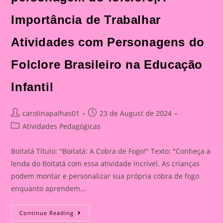
Importância de Trabalhar
Atividades com Personagens do
Folclore Brasileiro na Educação
Infantil
Post
Post
carolinapalhas01
23 de August de 2024
author:
published:
Post
Atividades Pedagógicas
category:
Boitatá Título: "Boitatá: A Cobra de Fogo!" Texto: "Conheça a
lenda do Boitatá com essa atividade incrível. As crianças
podem montar e personalizar sua própria cobra de fogo
enquanto aprendem…
Boitatá:
Continue Reading
A