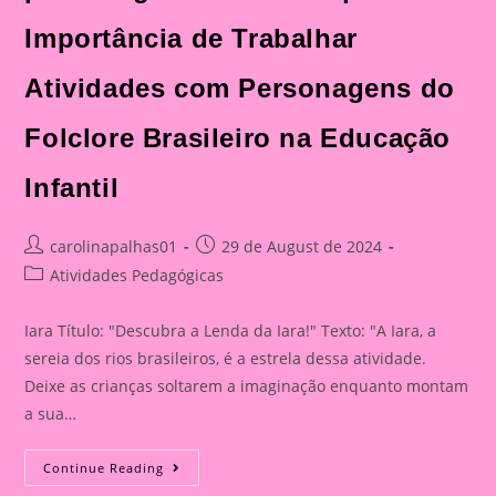
Importância de Trabalhar
Atividades com Personagens do
Folclore Brasileiro na Educação
Infantil
Post
Post
carolinapalhas01
29 de August de 2024
author:
published:
Post
Atividades Pedagógicas
category:
Iara Título: "Descubra a Lenda da Iara!" Texto: "A Iara, a
sereia dos rios brasileiros, é a estrela dessa atividade.
Deixe as crianças soltarem a imaginação enquanto montam
a sua…
Descubra
Continue Reading
A