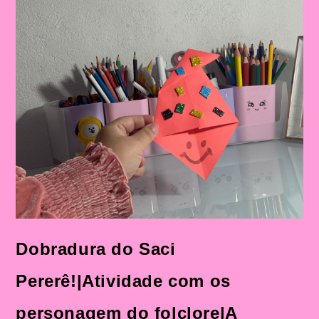
Com
Personagens
Do
Folclore
Brasileiro
Na
Educação
Infantil
Dobradura do Saci
Pererê!|Atividade com os
personagem do folclore|A