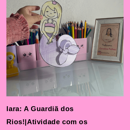
De
Trabalhar
Atividades
Com
Personagens
Do
Folclore
Brasileiro
Na
Educação
Infantil
Iara: A Guardiã dos
Rios!|Atividade com os