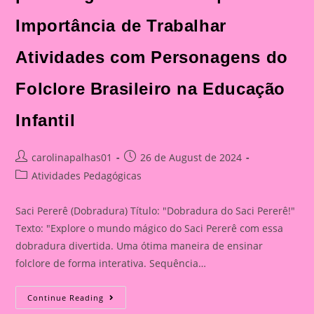
Importância de Trabalhar
Atividades com Personagens do
Folclore Brasileiro na Educação
Infantil
Post
Post
carolinapalhas01
26 de August de 2024
author:
published:
Post
Atividades Pedagógicas
category:
Saci Pererê (Dobradura) Título: "Dobradura do Saci Pererê!"
Texto: "Explore o mundo mágico do Saci Pererê com essa
dobradura divertida. Uma ótima maneira de ensinar
folclore de forma interativa. Sequência…
Dobradura
Continue Reading
Do