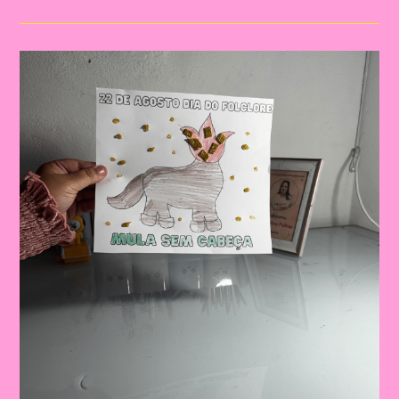
Cobra
De
Fogo!|Atividade
Com
Os
Personagem
Do
Folclore|A
Importância
De
Trabalhar
Atividades
Com
Personagens
Do
Folclore
Brasileiro
Na
Educação
Infantil