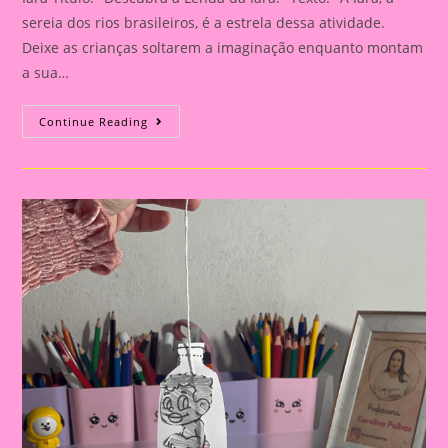
sereia dos rios brasileiros, é a estrela dessa atividade.
Deixe as crianças soltarem a imaginação enquanto montam
a sua…
Descubra
Continue Reading
A
Lenda
Da
Iara!|Atividade
Com
Os
Personagem
Do
Folclore|A
Importância
De
Trabalhar
Atividades
Com
Personagens
Do
Folclore
Brasileiro
Na
Educação
Infantil