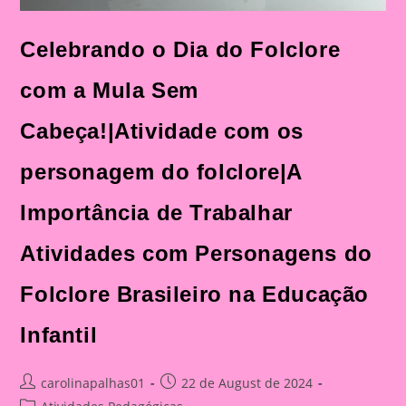
Celebrando o Dia do Folclore
com a Mula Sem
Cabeça!|Atividade com os
personagem do folclore|A
Importância de Trabalhar
Atividades com Personagens do
Folclore Brasileiro na Educação
Infantil
Post
Post
carolinapalhas01
22 de August de 2024
author:
published:
Post