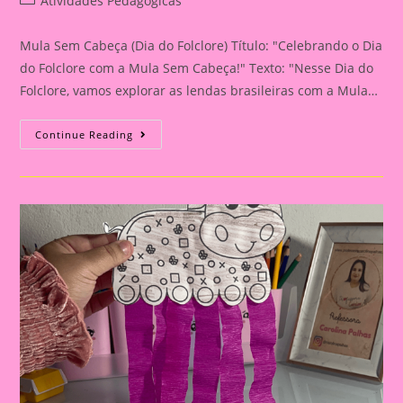
Atividades Pedagógicas
category:
Mula Sem Cabeça (Dia do Folclore) Título: "Celebrando o Dia
do Folclore com a Mula Sem Cabeça!" Texto: "Nesse Dia do
Folclore, vamos explorar as lendas brasileiras com a Mula…
Celebrando
Continue Reading
O
Dia
Do
Folclore
Com
A
Mula
Sem
Cabeça!|Atividade
Com
Os
Personagem
Do
Folclore|A
Importância
De
Trabalhar
Atividades
Com
Personagens
Do