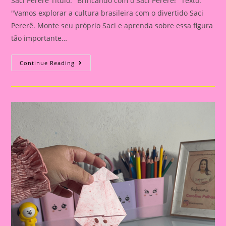
Saci Pererê Título: "Brincando com o Saci Pererê!" Texto:
"Vamos explorar a cultura brasileira com o divertido Saci
Pererê. Monte seu próprio Saci e aprenda sobre essa figura
tão importante…
Brincando
Continue Reading
Com
O
Saci
Pererê!|Atividade
Com
Os
Personagem
Do
Folclore|A
Importância
De
Trabalhar
Atividades
Com
Personagens
Do
Folclore
Brasileiro
Na
Educação
Infantil