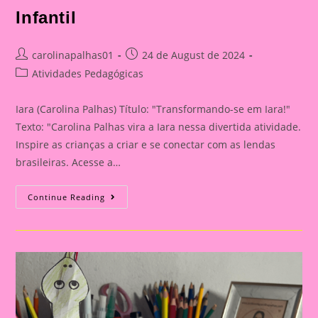
Infantil
Post
Post
carolinapalhas01
24 de August de 2024
author:
published:
Post
Atividades Pedagógicas
category:
Iara (Carolina Palhas) Título: "Transformando-se em Iara!"
Texto: "Carolina Palhas vira a Iara nessa divertida atividade.
Inspire as crianças a criar e se conectar com as lendas
brasileiras. Acesse a…
Transformando-
Continue Reading
Se
Em
Iara!|Atividade
Com
Os
Personagem
Do
Folclore|A
Importância
De
Trabalhar
Atividades