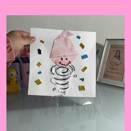
Lenda
Da
Iara!|Atividade
Com
Os
Personagem
Do
Folclore|A
Importância
De
Trabalhar
Atividades
Com
Personagens
Do
Folclore
Brasileiro
Na
Educação
Infantil