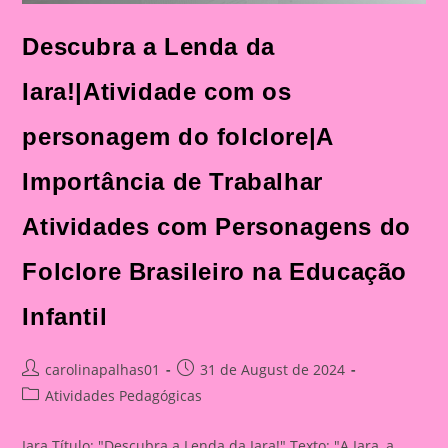
Descubra a Lenda da
Iara!|Atividade com os
personagem do folclore|A
Importância de Trabalhar
Atividades com Personagens do
Folclore Brasileiro na Educação
Infantil
Post
Post
carolinapalhas01
31 de August de 2024
author:
published:
Post
Atividades Pedagógicas
category:
Iara Título: "Descubra a Lenda da Iara!" Texto: "A Iara, a