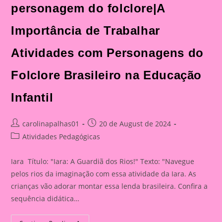
personagem do folclore|A
Importância de Trabalhar
Atividades com Personagens do
Folclore Brasileiro na Educação
Infantil
Post
Post
carolinapalhas01
20 de August de 2024
author:
published:
Post
Atividades Pedagógicas
category:
Iara Título: "Iara: A Guardiã dos Rios!" Texto: "Navegue
pelos rios da imaginação com essa atividade da Iara. As
crianças vão adorar montar essa lenda brasileira. Confira a
sequência didática…