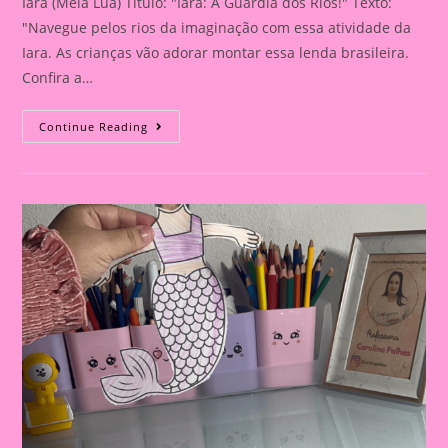
Iara (Meia Lua) Título: "Iara: A Guardiã dos Rios!" Texto:
"Navegue pelos rios da imaginação com essa atividade da
Iara. As crianças vão adorar montar essa lenda brasileira.
Confira a…
Iara:
Continue Reading
A
Guardiã
Dos
Rios!”|Atividade
Com
Os
Personagem
Do
Folclore|A
Importância
De
Trabalhar
Atividades
Com
Personagens
Do
Folclore
Brasileiro
Na
Educação
Infantil