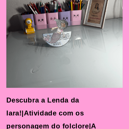
Atividades
Com
Personagens
Do
Folclore
Brasileiro
Na
Educação
Infantil
Descubra a Lenda da
Iara!|Atividade com os
personagem do folclore|A