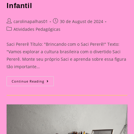
Infantil
Post
Post
carolinapalhas01
30 de August de 2024
author:
published:
Post
Atividades Pedagógicas
category:
Saci Pererê Título: "Brincando com o Saci Pererê!" Texto:
"Vamos explorar a cultura brasileira com o divertido Saci
Pererê. Monte seu próprio Saci e aprenda sobre essa figura
tão importante…
Brincando
Continue Reading
Com
O
Saci
Pererê!|Atividade
Com
Os
Personagem
Do
Folclore|A
Importância
De
Trabalhar