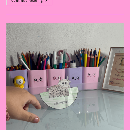
Iara:
Continue Reading
A
Guardiã
Dos
Rios!|Atividade
Com
Os
Personagem
Do
Folclore|A
Importância
De
Trabalhar
Atividades
Com
Personagens
Do
Folclore
Brasileiro
Na
Educação
Infantil