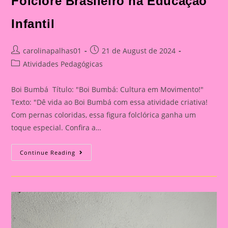
Folclore Brasileiro na Educação
Infantil
Post
Post
carolinapalhas01
21 de August de 2024
author:
published:
Post
Atividades Pedagógicas
category:
Boi Bumbá Título: "Boi Bumbá: Cultura em Movimento!"
Texto: "Dê vida ao Boi Bumbá com essa atividade criativa!
Com pernas coloridas, essa figura folclórica ganha um
toque especial. Confira a…
Boi
Continue Reading
Bumbá:
Cultura
Em
Movimento!|Atividade
Com
Os
Personagem
Do
Folclore|A
Importância