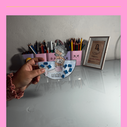
Saci
Pererê!|Atividade
Com
Os
Personagem
Do
Folclore|A
Importância
De
Trabalhar
Atividades
Com
Personagens
Do
Folclore
Brasileiro
Na
Educação
Infantil