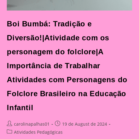
Boi Bumbá: Tradição e
Diversão!|Atividade com os
personagem do folclore|A
Importância de Trabalhar
Atividades com Personagens do
Folclore Brasileiro na Educação
Infantil
Post
Post
carolinapalhas01
19 de August de 2024
author:
published:
Post
Atividades Pedagógicas
category: