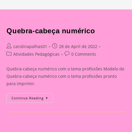
Quebra-cabeça numérico
Post
Post
carolinapalhas01
28 de April de 2022
author:
published:
Post
Post
Atividades Pedagógicas
0 Comments
category:
comments:
Quebra-cabeça numérico com o tema profissões Modelo de
Quebra-cabeça numérico com o tema profissões pronto
para imprimir.
Quebra-
Continue Reading
Cabeça
Numérico