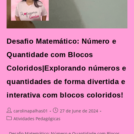
Desafio Matemático: Número e
Quantidade com Blocos
Coloridos|Explorando números e
quantidades de forma divertida e
interativa com blocos coloridos!
Post
Post
carolinapalhas01
27 de June de 2024
author:
published:
Post
Atividades Pedagógicas
category:
Desafio Matemático: Número e Quantidade com Blocos