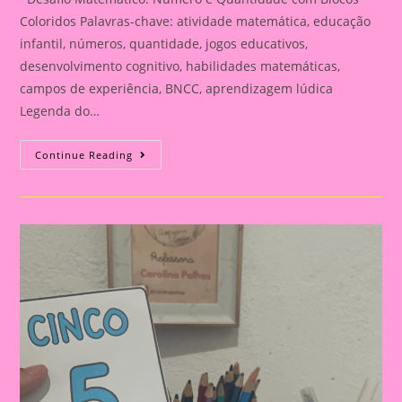
Coloridos Palavras-chave: atividade matemática, educação
infantil, números, quantidade, jogos educativos,
desenvolvimento cognitivo, habilidades matemáticas,
campos de experiência, BNCC, aprendizagem lúdica
Legenda do…
Desafio
Continue Reading
Matemático:
Número
E
Quantidade
Com
Blocos
Coloridos|Explorando
Números
E
Quantidades
De
Forma
Divertida
E
Interativa
Com
Blocos
Coloridos!