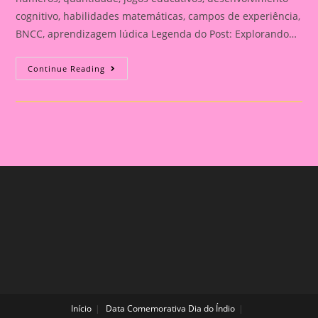
cognitivo, habilidades matemáticas, campos de experiência,
BNCC, aprendizagem lúdica Legenda do Post: Explorando…
Desafio
Continue Reading
Matemático:
Número
E
Quantidade|Explorando
Números
E
Quantidades
Com
Atividades
Lúdicas!
Início
Data Comemorativa Dia do Índio