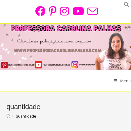
Skip
to
content
Menu
quantidade
>
quantidade