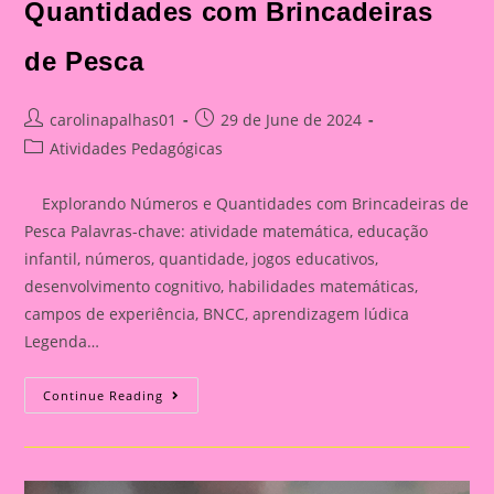
Quantidades com Brincadeiras
de Pesca
Post
Post
carolinapalhas01
29 de June de 2024
author:
published:
Post
Atividades Pedagógicas
category:
Explorando Números e Quantidades com Brincadeiras de
Pesca Palavras-chave: atividade matemática, educação
infantil, números, quantidade, jogos educativos,
desenvolvimento cognitivo, habilidades matemáticas,
campos de experiência, BNCC, aprendizagem lúdica
Legenda…
Explorando
Continue Reading
Números
E
Quantidades
Com
Brincadeiras
De