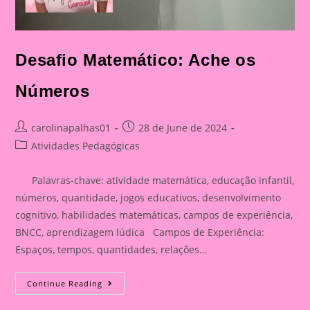
Desafio Matemático: Ache os
Números
Post
Post
carolinapalhas01
28 de June de 2024
author:
published:
Post
Atividades Pedagógicas
category:
Palavras-chave: atividade matemática, educação infantil,
números, quantidade, jogos educativos, desenvolvimento
cognitivo, habilidades matemáticas, campos de experiência,
BNCC, aprendizagem lúdica Campos de Experiência:
Espaços, tempos, quantidades, relações…
Desafio
Continue Reading
Matemático:
Ache