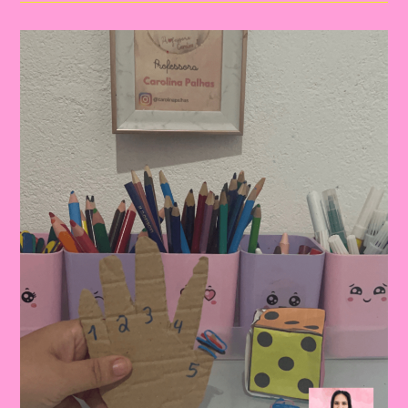
De
Forma
Divertida|Transformando
A
Aprendizagem
Dos
Números
Em
Uma
Experiência
Divertida
E
Interativa!
🧮
✨