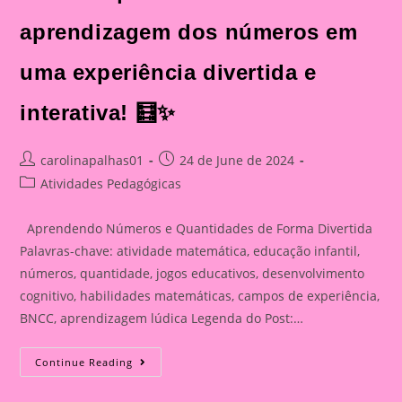
aprendizagem dos números em
uma experiência divertida e
interativa! 🧮✨
Post
Post
carolinapalhas01
24 de June de 2024
author:
published:
Post
Atividades Pedagógicas
category:
Aprendendo Números e Quantidades de Forma Divertida
Palavras-chave: atividade matemática, educação infantil,
números, quantidade, jogos educativos, desenvolvimento
cognitivo, habilidades matemáticas, campos de experiência,
BNCC, aprendizagem lúdica Legenda do Post:…
Aprendendo
Continue Reading
Números
E
Quantidades