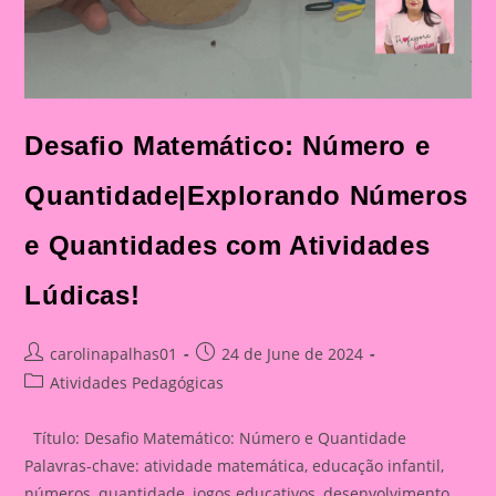
Desafio Matemático: Número e
Quantidade|Explorando Números
e Quantidades com Atividades
Lúdicas!
Post
Post
carolinapalhas01
24 de June de 2024
author:
published:
Post
Atividades Pedagógicas
category:
Título: Desafio Matemático: Número e Quantidade
Palavras-chave: atividade matemática, educação infantil,
números, quantidade, jogos educativos, desenvolvimento