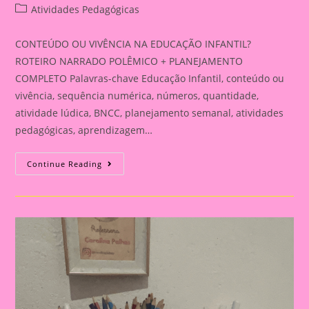
author:
published:
Post
Atividades Pedagógicas
category:
CONTEÚDO OU VIVÊNCIA NA EDUCAÇÃO INFANTIL?
ROTEIRO NARRADO POLÊMICO + PLANEJAMENTO
COMPLETO Palavras-chave Educação Infantil, conteúdo ou
vivência, sequência numérica, números, quantidade,
atividade lúdica, BNCC, planejamento semanal, atividades
pedagógicas, aprendizagem…
CONTEÚDO
Continue Reading
OU
VIVÊNCIA
NA
EDUCAÇÃO
INFANTIL?
ROTEIRO
NARRADO
POLÊMICO
+
PLANEJAMENTO
COMPLETO