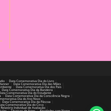
ndio
Data Comemorativa Dia do Livro
Planner
Data Comemorativa Dia das Mães
Ambiente
Data Comemorativa Dia dos Pais
Data Comemorativa Dia da Bandeira
Data Comemorativa Dia do Estudante
a
Data Comemorativa Dia da Consciência Negra
memorativa Dia do Ano Novo
Data Comemorativa Dia da Páscoa
ata Comemorativa Dia do Circo
Relatório Individual de Avaliação
Aulas
Técnicas de Artes
Atividades com Nome