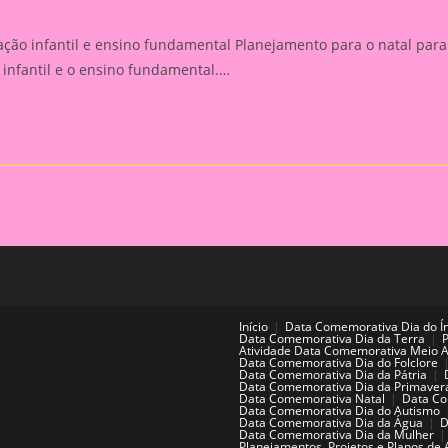
ção infantil e ensino fundamental Planejamento para o natal para
infantil e o ensino fundamental.…
Início
Data Comemorativa Dia do Í
Data Comemorativa Dia da Terra
Atividade Data Comemorativa Meio 
Data Comemorativa Dia do Folclore
Data Comemorativa Dia da Pátria
Data Comemorativa Dia da Primaver
Data Comemorativa Natal
Data Co
Data Comemorativa Dia do Autismo
Data Comemorativa Dia da Água
D
Data Comemorativa Dia da Mulher
Planejamentos, Projetos e Planos de 