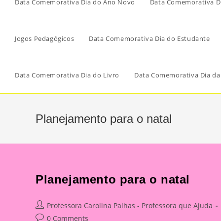
Data Comemorativa Dia do Ano Novo
Data Comemorativa Di
Jogos Pedagógicos
Data Comemorativa Dia do Estudante
Data Comemorativa Dia do Livro
Data Comemorativa Dia da
Planejamento para o natal
Planejamento para o natal
Post
Professora Carolina Palhas - Professora que Ajuda
author:
Post
0 Comments