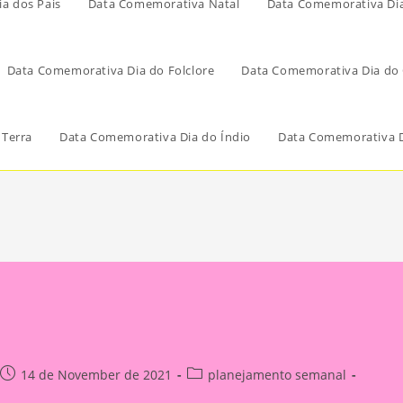
a dos Pais
Data Comemorativa Natal
Data Comemorativa Di
Data Comemorativa Dia do Folclore
Data Comemorativa Dia do 
 Terra
Data Comemorativa Dia do Índio
Data Comemorativa D
Post
Post
14 de November de 2021
planejamento semanal
published:
category: