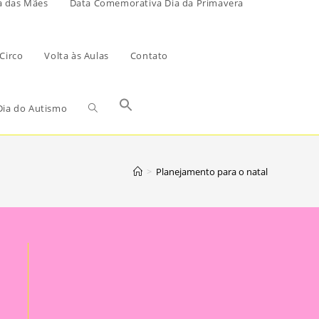
a das Mães
Data Comemorativa Dia da Primavera
Circo
Volta às Aulas
Contato
ia do Autismo
>
Planejamento para o natal