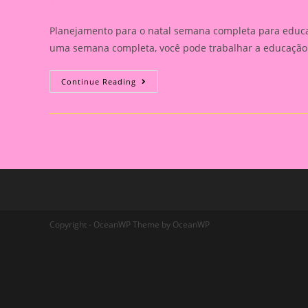
comments:
Planejamento para o natal semana completa para educa
uma semana completa, você pode trabalhar a educação 
Planejamento
Continue Reading
Para
O
Natal
Copyright - OceanWP Theme by OceanWP