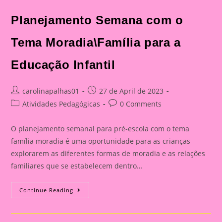
Planejamento Semana com o
Tema Moradia\Família para a
Educação Infantil
Post
Post
carolinapalhas01
27 de April de 2023
author:
published:
Post
Post
Atividades Pedagógicas
0 Comments
category:
comments:
O planejamento semanal para pré-escola com o tema
família moradia é uma oportunidade para as crianças
explorarem as diferentes formas de moradia e as relações
familiares que se estabelecem dentro…
Planejamento
Continue Reading
Semana
Com
O
Tema