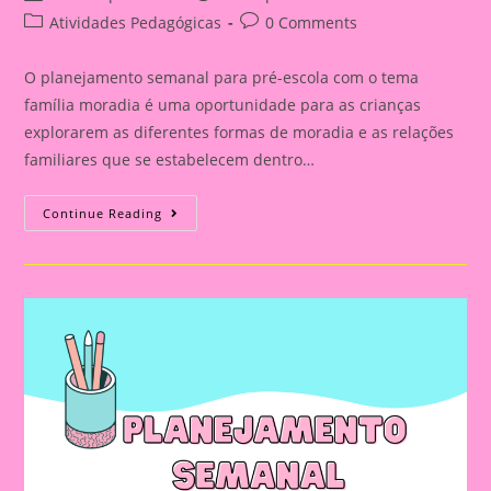
author:
published:
Post
Post
Atividades Pedagógicas
0 Comments
category:
comments:
O planejamento semanal para pré-escola com o tema
família moradia é uma oportunidade para as crianças
explorarem as diferentes formas de moradia e as relações
familiares que se estabelecem dentro…
Planejamento
Continue Reading
Semana
Com
O
Tema
Moradia\Família
Para
A
Educação
Infantil