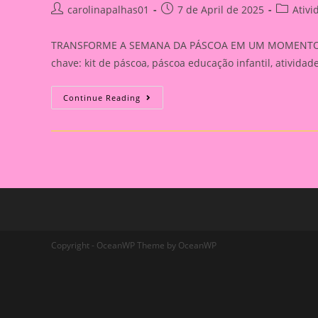
Post
Post
Post
carolinapalhas01
7 de April de 2025
Ativi
author:
published:
category
TRANSFORME A SEMANA DA PÁSCOA EM UM MOMENTO M
chave: kit de páscoa, páscoa educação infantil, atividad
SUPER
Continue Reading
KIT
PEDAGÓGICO
DE
PÁSCOA
–
ATIVIDADES
LÚDICAS
E
INTERATIVAS
+
MÚSICAS
EXCLUSIVAS
Copyright - OceanWP Theme by OceanWP