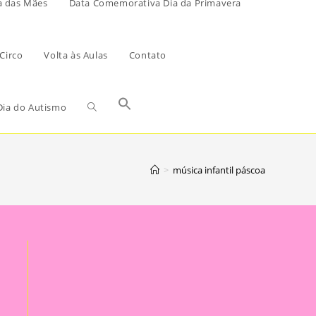
a das Mães
Data Comemorativa Dia da Primavera
Circo
Volta às Aulas
Contato
ia do Autismo
>
música infantil páscoa