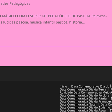
dades Pedagógicas
:
ÁGICO COM O SUPER KIT PEDAGÓGICO DE PÁSCOA Palavras-
es lúdicas páscoa, música infantil páscoa, história…
Início
Data Comemorativa Dia do Í
Data Comemorativa Dia da Terra
Atividade Data Comemorativa Meio 
Data Comemorativa Dia do Folclore
Data Comemorativa Dia da Pátria
Data Comemorativa Dia da Primaver
Data Comemorativa Natal
Data Co
Data Comemorativa Dia do Autismo
Data Comemorativa Dia da Água
D