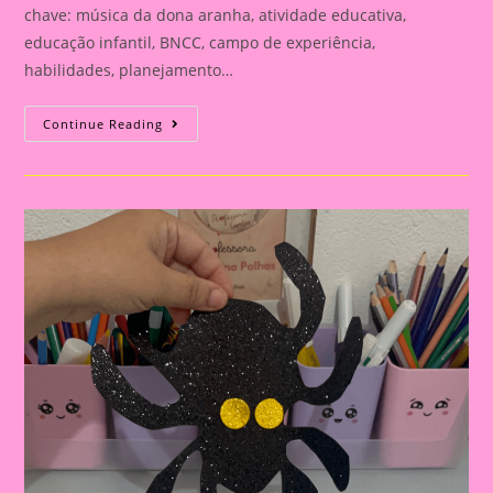
chave: música da dona aranha, atividade educativa,
educação infantil, BNCC, campo de experiência,
habilidades, planejamento…
Atividade
Continue Reading
Educativa
Com
A
Música
Da
Dona
Aranha:
Planejamento
Semanal
Para
Educação
Infantil