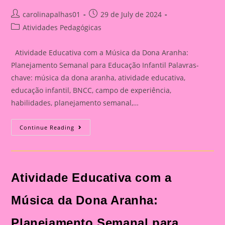
Post
Post
carolinapalhas01
29 de July de 2024
author:
published:
Post
Atividades Pedagógicas
category:
Atividade Educativa com a Música da Dona Aranha:
Planejamento Semanal para Educação Infantil Palavras-
chave: música da dona aranha, atividade educativa,
educação infantil, BNCC, campo de experiência,
habilidades, planejamento semanal,…
Atividade
Continue Reading
Educativa
Com
A
Música
Da
Dona
Atividade Educativa com a
Aranha:
Planejamento
Semanal
Para
Música da Dona Aranha:
Educação
Infantil
Planejamento Semanal para