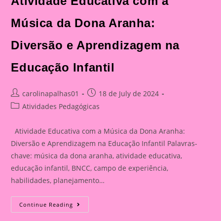
Atividade Educativa com a
Música da Dona Aranha:
Diversão e Aprendizagem na
Educação Infantil
Post
Post
carolinapalhas01
18 de July de 2024
author:
published:
Post
Atividades Pedagógicas
category:
Atividade Educativa com a Música da Dona Aranha:
Diversão e Aprendizagem na Educação Infantil Palavras-
chave: música da dona aranha, atividade educativa,
educação infantil, BNCC, campo de experiência,
habilidades, planejamento…
Atividade
Continue Reading
Educativa
Com