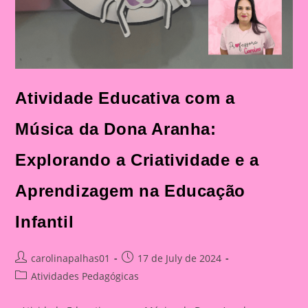
Atividade Educativa com a
Música da Dona Aranha:
Explorando a Criatividade e a
Aprendizagem na Educação
Infantil
Post
Post
carolinapalhas01
17 de July de 2024
author:
published:
Post
Atividades Pedagógicas
category: