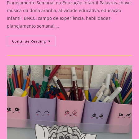
Planejamento Semanal na Educação Infantil Palavras-chave:
música da dona aranha, atividade educativa, educação
infantil, BNCC, campo de experiência, habilidades,
planejamento semanal,…
Atividade
Continue Reading
Educativa
Com
A
Música
Da
Dona
Aranha:
Planejamento
Semanal
Na
Educação
Infantil