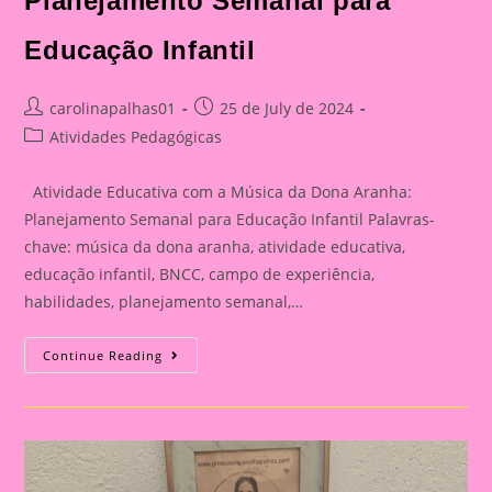
Planejamento Semanal para
Educação Infantil
Post
Post
carolinapalhas01
25 de July de 2024
author:
published:
Post
Atividades Pedagógicas
category:
Atividade Educativa com a Música da Dona Aranha:
Planejamento Semanal para Educação Infantil Palavras-
chave: música da dona aranha, atividade educativa,
educação infantil, BNCC, campo de experiência,
habilidades, planejamento semanal,…
Atividade
Continue Reading
Educativa
Com
A
Música
Da
Dona
Aranha:
Planejamento