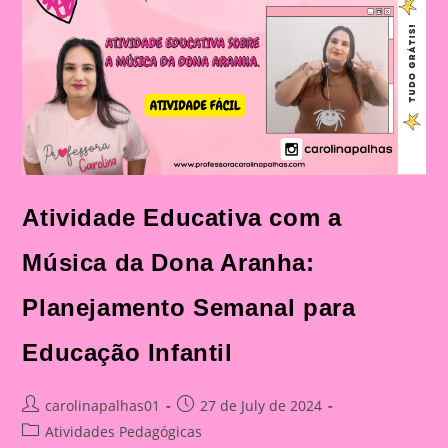
Para
Educação
Infantil
Atividade Educativa com a
Música da Dona Aranha:
Planejamento Semanal para
Educação Infantil
Post
Post
carolinapalhas01
27 de July de 2024
author:
published:
Post
Atividades Pedagógicas