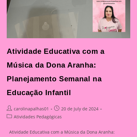
Atividade Educativa com a
Música da Dona Aranha:
Planejamento Semanal na
Educação Infantil
Post
Post
carolinapalhas01
20 de July de 2024
author:
published:
Post
Atividades Pedagógicas
category:
Atividade Educativa com a Música da Dona Aranha: