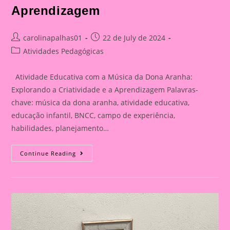
Aprendizagem
Post
Post
carolinapalhas01
22 de July de 2024
author:
published:
Post
Atividades Pedagógicas
category:
Atividade Educativa com a Música da Dona Aranha:
Explorando a Criatividade e a Aprendizagem Palavras-
chave: música da dona aranha, atividade educativa,
educação infantil, BNCC, campo de experiência,
habilidades, planejamento…
Atividade
Continue Reading
Educativa
Com
A
Música
Da
Dona
Aranha:
Explorando
A
Criatividade