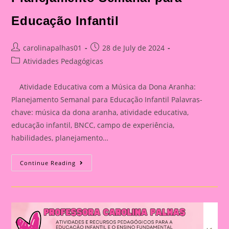
Educação Infantil
Post
Post
carolinapalhas01
28 de July de 2024
author:
published:
Post
Atividades Pedagógicas
category:
Atividade Educativa com a Música da Dona Aranha:
Planejamento Semanal para Educação Infantil Palavras-
chave: música da dona aranha, atividade educativa,
educação infantil, BNCC, campo de experiência,
habilidades, planejamento…
Atividade
Continue Reading
Educativa
Com
A
Música
Da
Dona
Aranha:
Planejamento
Semanal