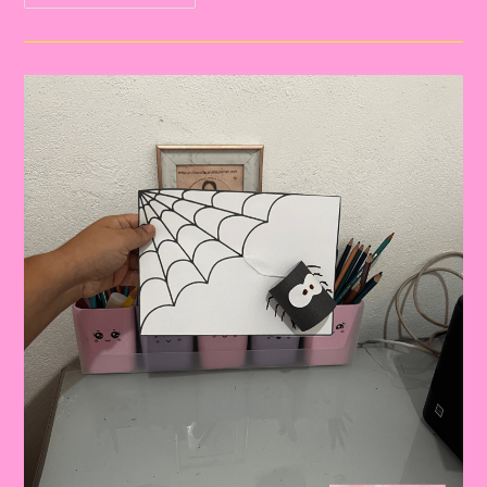
Educativa
Com
A
Música
Da
Dona
Aranha:
Planejamento
Semanal
Na
Educação
Infantil