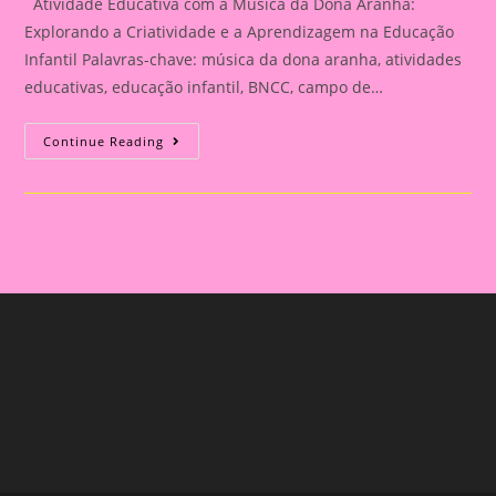
Atividade Educativa com a Música da Dona Aranha:
Explorando a Criatividade e a Aprendizagem na Educação
Infantil Palavras-chave: música da dona aranha, atividades
educativas, educação infantil, BNCC, campo de…
Atividade
Continue Reading
Educativa
Com
A
Música
Da
Dona
Aranha:
Explorando
A
Criatividade
E
A
Aprendizagem
Na
Educação
Infantil