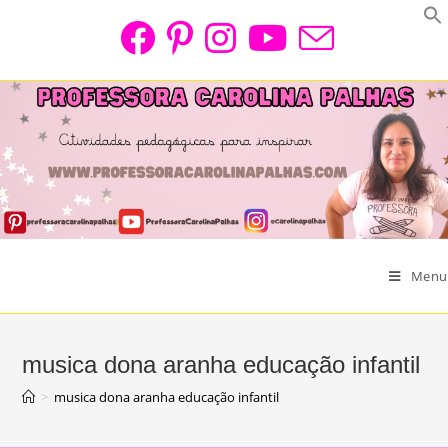
Skip
to
content
Menu
musica dona aranha educação infantil
>
musica dona aranha educação infantil