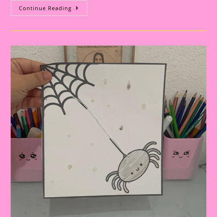
Atividade
Continue Reading
Educativa
Com
A
Música
Da
Dona
Aranha:
Planejamento
Semanal
Para
Educação
Infantil