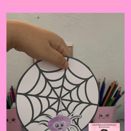
A
Música
Da
Dona
Aranha:
Diversão
E
Aprendizagem
Na
Educação
Infantil