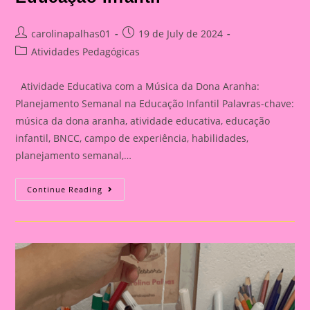
Post
Post
carolinapalhas01
19 de July de 2024
author:
published:
Post
Atividades Pedagógicas
category:
Atividade Educativa com a Música da Dona Aranha:
Planejamento Semanal na Educação Infantil Palavras-chave:
música da dona aranha, atividade educativa, educação
infantil, BNCC, campo de experiência, habilidades,
planejamento semanal,…
Atividade
Continue Reading
Educativa
Com
A
Música
Da
Dona
Aranha
Mais
Planejamento
Semanal
Na
Educação