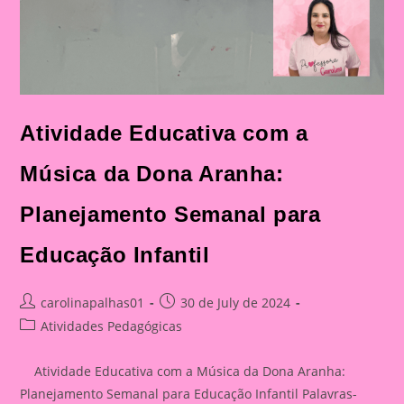
Atividade Educativa com a
Música da Dona Aranha:
Planejamento Semanal para
Educação Infantil
Post
Post
carolinapalhas01
30 de July de 2024
author:
published:
Post
Atividades Pedagógicas
category:
Atividade Educativa com a Música da Dona Aranha:
Planejamento Semanal para Educação Infantil Palavras-