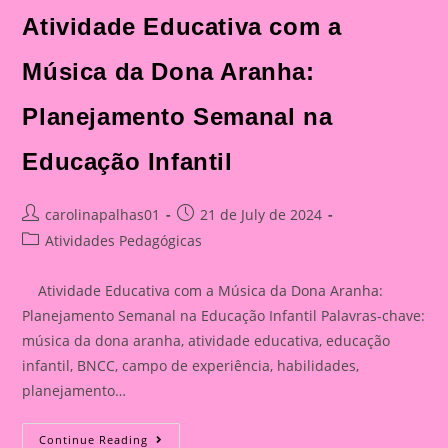
Atividade Educativa com a
Música da Dona Aranha:
Planejamento Semanal na
Educação Infantil
Post
Post
carolinapalhas01
21 de July de 2024
author:
published:
Post
Atividades Pedagógicas
category:
Atividade Educativa com a Música da Dona Aranha:
Planejamento Semanal na Educação Infantil Palavras-chave:
música da dona aranha, atividade educativa, educação
infantil, BNCC, campo de experiência, habilidades,
planejamento…
Atividade
Continue Reading