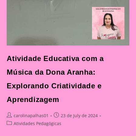
Atividade Educativa com a
Música da Dona Aranha:
Explorando Criatividade e
Aprendizagem
Post
Post
carolinapalhas01
23 de July de 2024
author:
published:
Post
Atividades Pedagógicas
category: