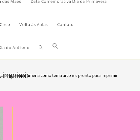
a das Mães
Data Comemorativa Dia da Primavera
Circo
Volta às Aulas
Contato
ia do Autismo
 imprimir
a sequencia numéria como tema arco íris pronto para imprimir