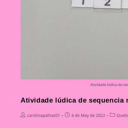
Atividade lúdica de se
Atividade lúdica de sequencia 
Post
Post
Post
carolinapalhas01
4 de May de 2022
Quebr
author:
published:
category: