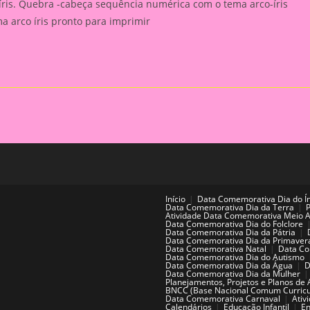
íris. Quebra -cabeça sequência numérica com o tema arco-íris
 arco íris pronto para imprimir
Início
Data Comemorativa Dia do Í
Data Comemorativa Dia da Terra
Atividade Data Comemorativa Meio 
Data Comemorativa Dia do Folclore
Data Comemorativa Dia da Pátria
Data Comemorativa Dia da Primaver
Data Comemorativa Natal
Data Co
Data Comemorativa Dia do Autismo
Data Comemorativa Dia da Água
D
Data Comemorativa Dia da Mulher
Planejamentos, Projetos e Planos de 
BNCC (Base Nacional Comum Curricu
Data Comemorativa Carnaval
Ativ
Calendários
Educação Infantil
En