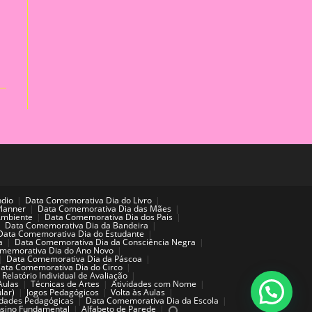
ndio
Data Comemorativa Dia do Livro
Planner
Data Comemorativa Dia das Mães
Ambiente
Data Comemorativa Dia dos Pais
Data Comemorativa Dia da Bandeira
Data Comemorativa Dia do Estudante
a
Data Comemorativa Dia da Consciência Negra
memorativa Dia do Ano Novo
Data Comemorativa Dia da Páscoa
ata Comemorativa Dia do Circo
Relatório Individual de Avaliação
Aulas
Técnicas de Artes
Atividades com Nome
lar)
Jogos Pedagógicos
Volta às Aulas
idades Pedagógicas
Data Comemorativa Dia da Escola
sino Fundamental
Alfabeto de Parede