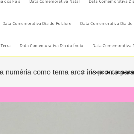
a dos Pais
Data Comemorativa Natal
Data Comemorativa Di
Data Comemorativa Dia do Folclore
Data Comemorativa Dia do 
 Terra
Data Comemorativa Dia do Índio
Data Comemorativa D
 numéria como tema arco íris pronto para
>
Modelo de quebra-cabeç