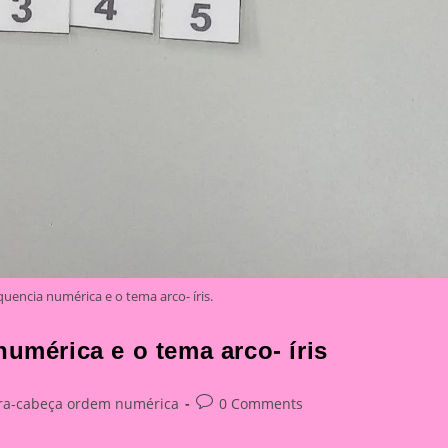
quencia numérica e o tema arco- íris.
numérica e o tema arco- íris
Post
a-cabeça ordem numérica
0 Comments
comments: