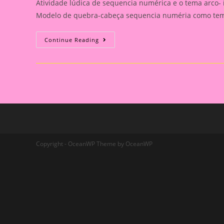
Atividade lúdica de sequencia numérica e o tema arco- 
Modelo de quebra-cabeça sequencia numéria como tema
Atividade
Continue Reading
Lúdica
De
Sequencia
Numérica
E
O
Tema
Arco-
Íris
Copyright - OceanWP Theme by OceanWP