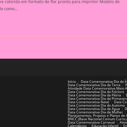
che colorido em formato de flor pronto para imprimir Modelo de
ado como…
Início
Data Comemorativa Dia do Í
Data Comemorativa Dia da Terra
Atividade Data Comemorativa Meio 
Data Comemorativa Dia do Folclore
Data Comemorativa Dia da Pátria
Data Comemorativa Dia da Primaver
Data Comemorativa Natal
Data Co
Data Comemorativa Dia do Autismo
Data Comemorativa Dia da Água
D
Data Comemorativa Dia da Mulher
Planejamentos, Projetos e Planos de 
BNCC (Base Nacional Comum Curricu
Data Comemorativa Carnaval
Ativ
Calendários
Educação Infantil
En