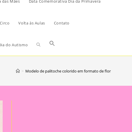
a das Mães
Data Comemorativa Dia da Primavera
Circo
Volta às Aulas
Contato
ia do Autismo
>
Modelo de palitoche colorido em formato de flor