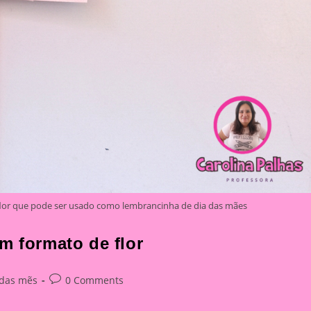
flor que pode ser usado como lembrancinha de dia das mães
m formato de flor
Post
 das mẽs
0 Comments
y:
comments: