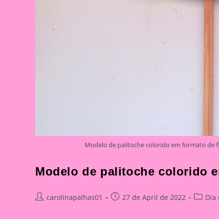
Modelo de palitoche colorido em formato de 
Modelo de palitoche colorido e
Post
Post
Post
carolinapalhas01
27 de April de 2022
Dia
author:
published:
categor