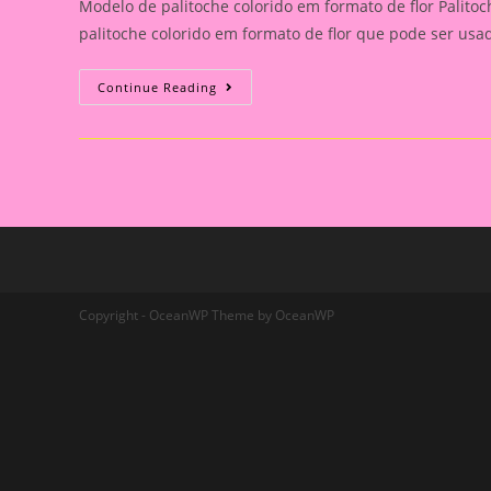
Modelo de palitoche colorido em formato de flor Palito
palitoche colorido em formato de flor que pode ser us
Modelo
Continue Reading
De
Palitoche
Colorido
Em
Formato
De
Flor
Copyright - OceanWP Theme by OceanWP