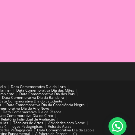
ndio
Data Comemorativa Dia do Livro
Planner
Data Comemorativa Dia das Mães
Ambiente
Data Comemorativa Dia dos Pais
Data Comemorativa Dia da Bandeira
Data Comemorativa Dia do Estudante
a
Data Comemorativa Dia da Consciência Negra
memorativa Dia do Ano Novo
Data Comemorativa Dia da Páscoa
ata Comemorativa Dia do Circo
Relatório Individual de Avaliação
Aulas
Técnicas de Artes
Atividades com Nome
lar)
Jogos Pedagógicos
Volta às Aulas
idades Pedagógicas
Data Comemorativa Dia da Escola
sino Fundamental
Alfabeto de Parede