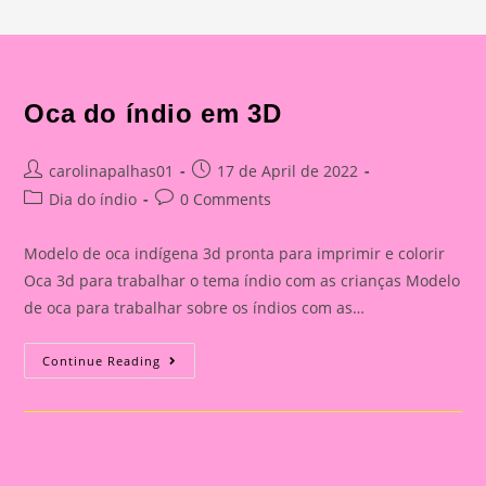
Oca do índio em 3D
Post
Post
carolinapalhas01
17 de April de 2022
author:
published:
Post
Post
Dia do índio
0 Comments
category:
comments:
Modelo de oca indígena 3d pronta para imprimir e colorir
Oca 3d para trabalhar o tema índio com as crianças Modelo
de oca para trabalhar sobre os índios com as…
Oca
Continue Reading
Do
Índio
Em
3D