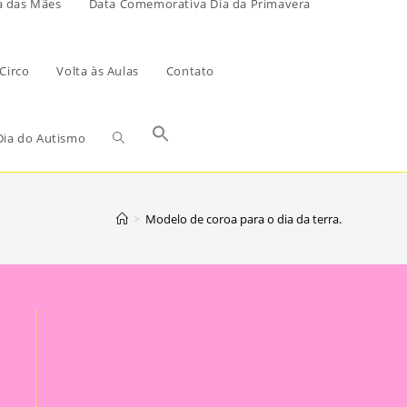
a das Mães
Data Comemorativa Dia da Primavera
Circo
Volta às Aulas
Contato
ia do Autismo
>
Modelo de coroa para o dia da terra.