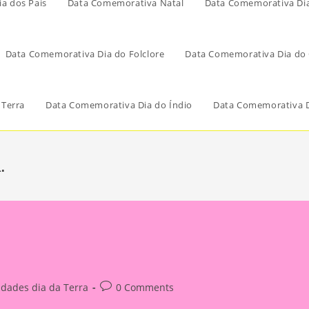
a dos Pais
Data Comemorativa Natal
Data Comemorativa Di
Data Comemorativa Dia do Folclore
Data Comemorativa Dia do 
 Terra
Data Comemorativa Dia do Índio
Data Comemorativa D
.
Post
idades dia da Terra
0 Comments
y:
comments: