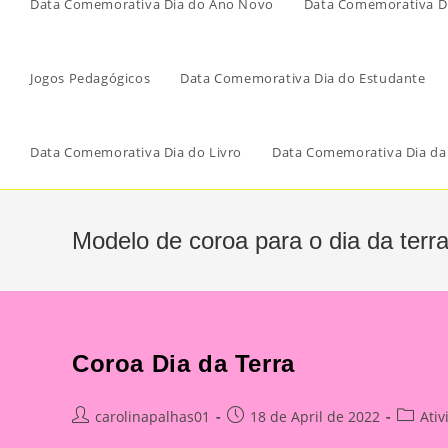
Data Comemorativa Dia do Ano Novo
Data Comemorativa Di
Jogos Pedagógicos
Data Comemorativa Dia do Estudante
Data Comemorativa Dia do Livro
Data Comemorativa Dia da
Modelo de coroa para o dia da terra
Coroa Dia da Terra
Post
Post
Post
carolinapalhas01
18 de April de 2022
Ativ
author:
published:
categor