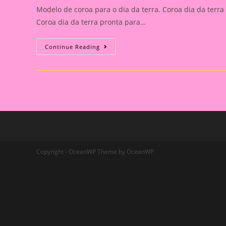
Modelo de coroa para o dia da terra. Coroa dia da terra
Coroa dia da terra pronta para…
Coroa
Continue Reading
Dia
Da
Terra
Copyright - OceanWP Theme by OceanWP