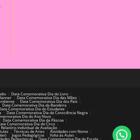
.
ndio
Data Comemorativa Dia do Livro
Planner
Data Comemorativa Dia das Mães
Ambiente
Data Comemorativa Dia dos Pais
Data Comemorativa Dia da Bandeira
Data Comemorativa Dia do Estudante
a
Data Comemorativa Dia da Consciência Negra
memorativa Dia do Ano Novo
Data Comemorativa Dia da Páscoa
ata Comemorativa Dia do Circo
Relatório Individual de Avaliação
Aulas
Técnicas de Artes
Atividades com Nome
lar)
Jogos Pedagógicos
Volta às Aulas
idades Pedagógicas
Data Comemorativa Dia da Escola