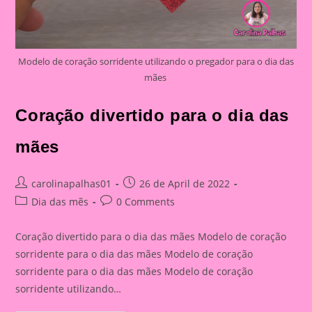
Modelo de coração sorridente utilizando o pregador para o dia das
mães
Coração divertido para o dia das
mães
Post
Post
carolinapalhas01
26 de April de 2022
author:
published:
Post
Post
Dia das mẽs
0 Comments
category:
comments:
Coração divertido para o dia das mães Modelo de coração
sorridente para o dia das mães Modelo de coração
sorridente para o dia das mães Modelo de coração
sorridente utilizando…