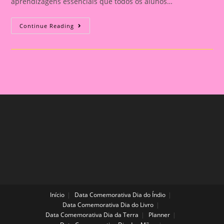
aprendizagens essenciais que todos os alunos…
Chaveiro
Continue Reading
BNCC
Para
O
Berçário
Início
Data Comemorativa Dia do Índio
Data Comemorativa Dia do Livro
Data Comemorativa Dia da Terra
Planner