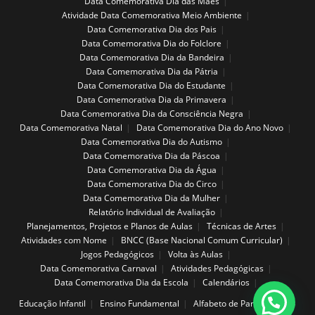
Data Comemorativa Dia das Mães
Atividade Data Comemorativa Meio Ambiente
Data Comemorativa Dia dos Pais
Data Comemorativa Dia do Folclore
Data Comemorativa Dia da Bandeira
Data Comemorativa Dia da Pátria
Data Comemorativa Dia do Estudante
Data Comemorativa Dia da Primavera
Data Comemorativa Dia da Consciência Negra
Data Comemorativa Natal
Data Comemorativa Dia do Ano Novo
Data Comemorativa Dia do Autismo
Data Comemorativa Dia da Páscoa
Data Comemorativa Dia da Água
Data Comemorativa Dia do Circo
Data Comemorativa Dia da Mulher
Relatório Individual de Avaliação
Planejamentos, Projetos e Planos de Aulas
Técnicas de Artes
Atividades com Nome
BNCC (Base Nacional Comum Curricular)
Jogos Pedagógicos
Volta às Aulas
Data Comemorativa Carnaval
Atividades Pedagógicas
Data Comemorativa Dia da Escola
Calendários
Educação Infantil
Ensino Fundamental
Alfabeto de Parede