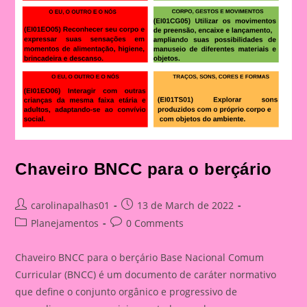
Chaveiro BNCC para o berçário
Post
Post
carolinapalhas01
13 de March de 2022
author:
published:
Post
Post
Planejamentos
0 Comments
category:
comments:
Chaveiro BNCC para o berçário Base Nacional Comum
Curricular (BNCC) é um documento de caráter normativo
que define o conjunto orgânico e progressivo de