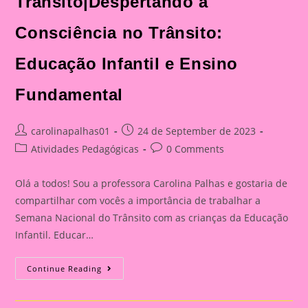
Trânsito|Despertando a
Consciência no Trânsito:
Educação Infantil e Ensino
Fundamental
Post
Post
carolinapalhas01
24 de September de 2023
author:
published:
Post
Post
Atividades Pedagógicas
0 Comments
category:
comments:
Olá a todos! Sou a professora Carolina Palhas e gostaria de
compartilhar com vocês a importância de trabalhar a
Semana Nacional do Trânsito com as crianças da Educação
Infantil. Educar…
Atividade
Continue Reading
Com
O
Tema
Semana