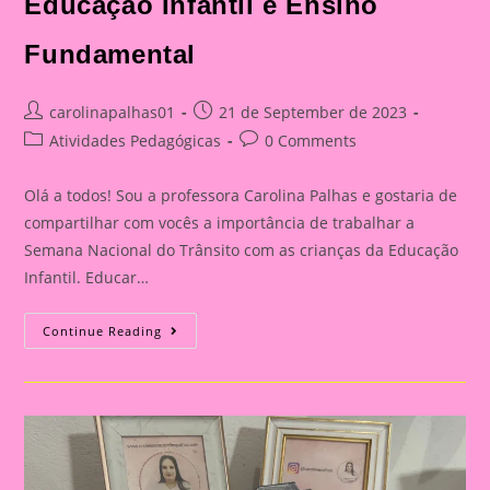
Educação Infantil e Ensino
Fundamental
Post
Post
carolinapalhas01
21 de September de 2023
author:
published:
Post
Post
Atividades Pedagógicas
0 Comments
category:
comments:
Olá a todos! Sou a professora Carolina Palhas e gostaria de
compartilhar com vocês a importância de trabalhar a
Semana Nacional do Trânsito com as crianças da Educação
Infantil. Educar…
Atividade
Continue Reading
Com
O
Tema
Semana
Nacional
Do
Trânsito|Despertando
A
Consciência
No