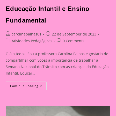
Educação Infantil e Ensino
Fundamental
Post
Post
carolinapalhas01
22 de September de 2023
author:
published:
Post
Post
Atividades Pedagógicas
0 Comments
category:
comments:
Olá a todos! Sou a professora Carolina Palhas e gostaria de
compartilhar com vocês a importância de trabalhar a
Semana Nacional do Trânsito com as crianças da Educação
Infantil. Educar…
Atividade
Continue Reading
Com
O
Tema
Semana
Nacional
Do
Trânsito|Despertando
A