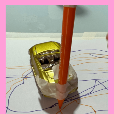
Nacional
Do
Trânsito|Despertando
A
Consciência
No
Trânsito:
Educação
Infantil
E
Ensino
Fundamental