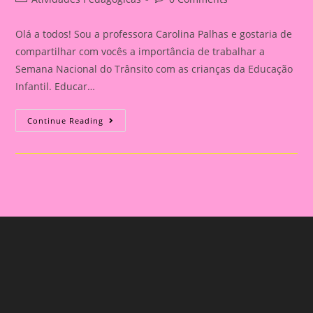
category:
comments:
Olá a todos! Sou a professora Carolina Palhas e gostaria de
compartilhar com vocês a importância de trabalhar a
Semana Nacional do Trânsito com as crianças da Educação
Infantil. Educar…
Atividade
Continue Reading
Com
O
Tema
Semana
Nacional
Do
Trânsito|Despertando
A
Consciência
No
Trânsito:
Educação
Infantil
E
Ensino
Fundamental