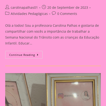
Post
Post
carolinapalhas01
20 de September de 2023
author:
published:
Post
Post
Atividades Pedagógicas
0 Comments
category:
comments:
Olá a todos! Sou a professora Carolina Palhas e gostaria de
compartilhar com vocês a importância de trabalhar a
Semana Nacional do Trânsito com as crianças da Educação
Infantil. Educar…
Atividade
Continue Reading
Com
O
Tema
Semana
Nacional
Do
Trânsito|Despertando
A
Consciência
No
Trânsito:
Educação
Infantil
E
Ensino