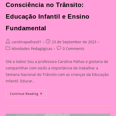
Consciência no Trânsito:
Educação Infantil e Ensino
Fundamental
Post
Post
carolinapalhas01
23 de September de 2023
author:
published:
Post
Post
Atividades Pedagógicas
0 Comments
category:
comments:
Olá a todos! Sou a professora Carolina Palhas e gostaria de
compartilhar com vocês a importância de trabalhar a
Semana Nacional do Trânsito com as crianças da Educação
Infantil. Educar…
Atividade
Continue Reading
Com
O
Tema
Semana
Nacional
Do