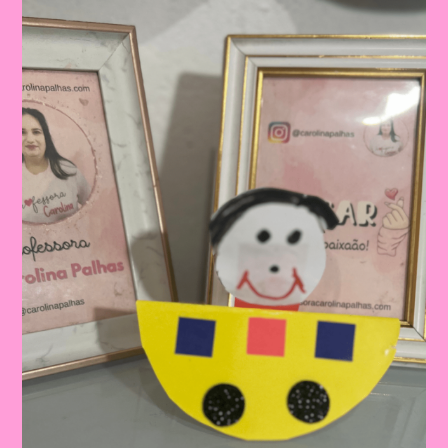
Consciência
No
Trânsito:
Educação
Infantil
E
Ensino
Fundamental