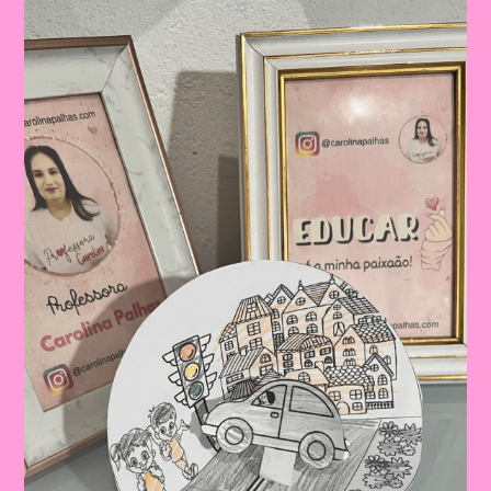
Trânsito|Despertando
A
Consciência
No
Trânsito:
Educação
Infantil
E
Ensino
Fundamental