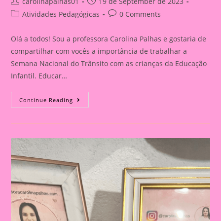
Post
Post
carolinapalhas01
19 de September de 2023
author:
published:
Post
Post
Atividades Pedagógicas
0 Comments
category:
comments:
Olá a todos! Sou a professora Carolina Palhas e gostaria de
compartilhar com vocês a importância de trabalhar a
Semana Nacional do Trânsito com as crianças da Educação
Infantil. Educar…
Carro
Continue Reading
3D|Atividade
Com
O
Tema
Semana
Nacional
Do
Trânsito|Despertando
A
Consciência
No
Trânsito:
Educação
Infantil
E
Ensino
Fundamental