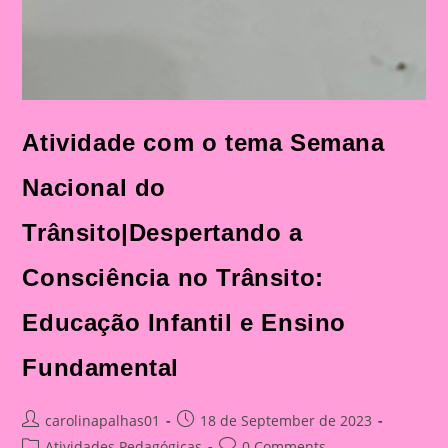
Atividade com o tema Semana
Nacional do
Trânsito|Despertando a
Consciência no Trânsito:
Educação Infantil e Ensino
Fundamental
Post
Post
carolinapalhas01
18 de September de 2023
author:
published:
Post
Post
Atividades Pedagógicas
0 Comments