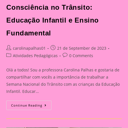
Consciência no Trânsito:
Educação Infantil e Ensino
Fundamental
Post
Post
carolinapalhas01
21 de September de 2023
author:
published:
Post
Post
Atividades Pedagógicas
0 Comments
category:
comments:
Olá a todos! Sou a professora Carolina Palhas e gostaria de
compartilhar com vocês a importância de trabalhar a
Semana Nacional do Trânsito com as crianças da Educação
Infantil. Educar…
Atividade
Continue Reading
Com
O
Tema
Semana
Nacional