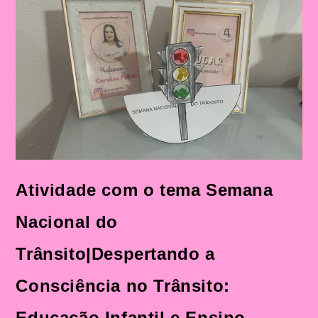
Do
Trânsito|Despertando
A
Consciência
No
Trânsito:
Educação
Infantil
E
Ensino
Fundamental
Atividade com o tema Semana
Nacional do
Trânsito|Despertando a
Consciência no Trânsito:
Educação Infantil e Ensino