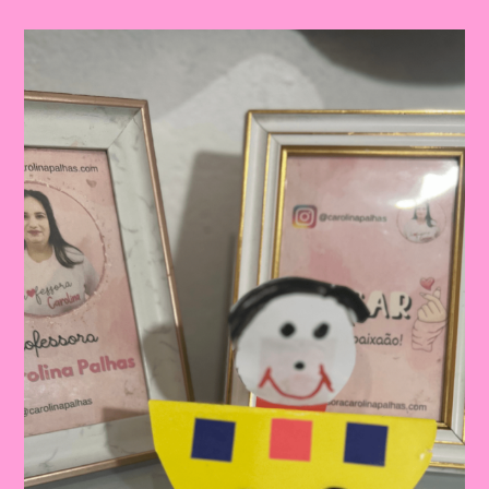
Semana
Nacional
Do
Trânsito|Despertando
A
Consciência
No
Trânsito:
Educação
Infantil
E
Ensino
Fundamental