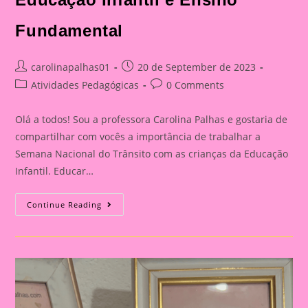
Fundamental
Post
Post
carolinapalhas01
20 de September de 2023
author:
published:
Post
Post
Atividades Pedagógicas
0 Comments
category:
comments:
Olá a todos! Sou a professora Carolina Palhas e gostaria de
compartilhar com vocês a importância de trabalhar a
Semana Nacional do Trânsito com as crianças da Educação
Infantil. Educar…
Atividade
Continue Reading
Com
O
Tema
Semana
Nacional
Do
Trânsito|Despertando
A
Consciência
No