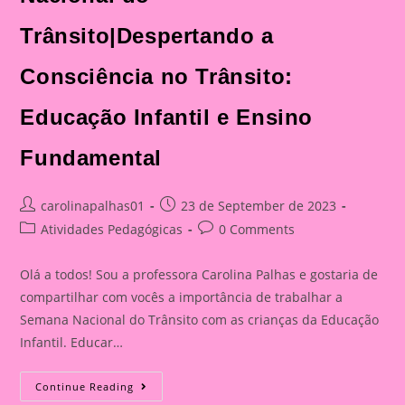
Trânsito|Despertando a
Consciência no Trânsito:
Educação Infantil e Ensino
Fundamental
Post
Post
carolinapalhas01
23 de September de 2023
author:
published:
Post
Post
Atividades Pedagógicas
0 Comments
category:
comments:
Olá a todos! Sou a professora Carolina Palhas e gostaria de
compartilhar com vocês a importância de trabalhar a
Semana Nacional do Trânsito com as crianças da Educação
Infantil. Educar…
Atividade
Continue Reading
Com