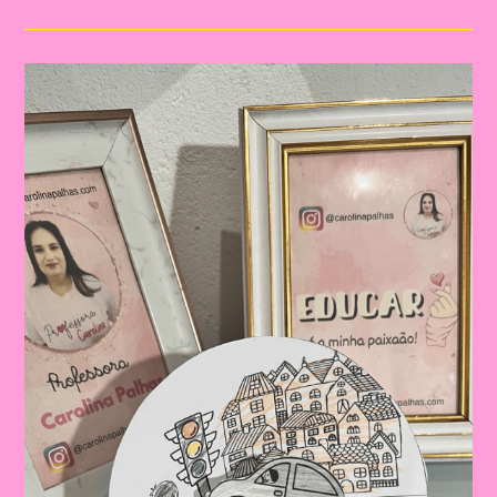
O
Tema
Semana
Nacional
Do
Trânsito|Despertando
A
Consciência
No
Trânsito:
Educação
Infantil
E
Ensino
Fundamental