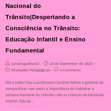
Nacional do
Trânsito|Despertando a
Consciência no Trânsito:
Educação Infantil e Ensino
Fundamental
Post
Post
carolinapalhas01
24 de September de 2023
author:
published:
Post
Post
Atividades Pedagógicas
0 Comments
category:
comments:
Olá a todos! Sou a professora Carolina Palhas e gostaria de
compartilhar com vocês a importância de trabalhar a
Semana Nacional do Trânsito com as crianças da Educação
Infantil. Educar…