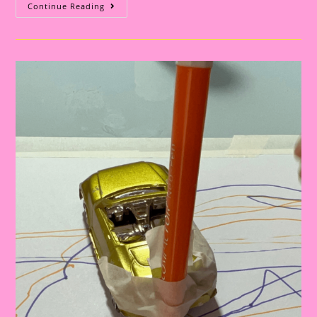
Atividade
Continue Reading
Com
O
Tema
Semana
Nacional
Do
Trânsito|Despertando
A
Consciência
No
Trânsito:
Educação
Infantil
E
Ensino
Fundamental