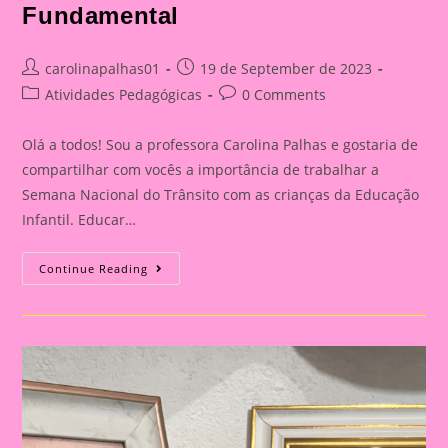
Fundamental
Post
Post
carolinapalhas01
19 de September de 2023
author:
published:
Post
Post
Atividades Pedagógicas
0 Comments
category:
comments:
Olá a todos! Sou a professora Carolina Palhas e gostaria de
compartilhar com vocês a importância de trabalhar a
Semana Nacional do Trânsito com as crianças da Educação
Infantil. Educar…
Carro
Continue Reading
3D|Atividade
Com
O
Tema
Semana
Nacional
Do
Trânsito|Despertando
A
Consciência
No
Trânsito: