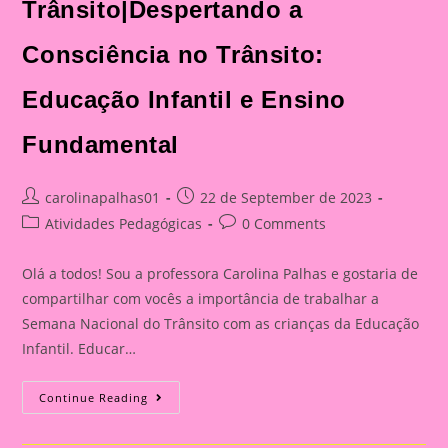
Trânsito|Despertando a
Consciência no Trânsito:
Educação Infantil e Ensino
Fundamental
Post
Post
carolinapalhas01
22 de September de 2023
author:
published:
Post
Post
Atividades Pedagógicas
0 Comments
category:
comments:
Olá a todos! Sou a professora Carolina Palhas e gostaria de
compartilhar com vocês a importância de trabalhar a
Semana Nacional do Trânsito com as crianças da Educação
Infantil. Educar…
Atividade
Continue Reading
Com
O
Tema