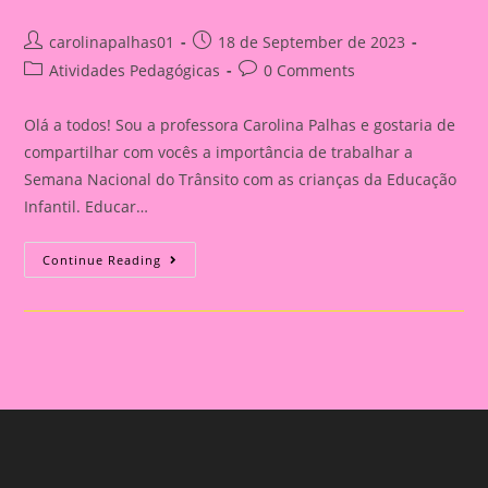
Post
Post
carolinapalhas01
18 de September de 2023
author:
published:
Post
Post
Atividades Pedagógicas
0 Comments
category:
comments:
Olá a todos! Sou a professora Carolina Palhas e gostaria de
compartilhar com vocês a importância de trabalhar a
Semana Nacional do Trânsito com as crianças da Educação
Infantil. Educar…
Atividade
Continue Reading
Com
O
Tema
Semana
Nacional
Do
Trânsito|Despertando
A
Consciência
No
Trânsito:
Educação
Infantil
E