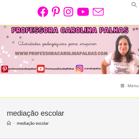
Skip
to
content
Menu
mediação escolar
>
mediação escolar