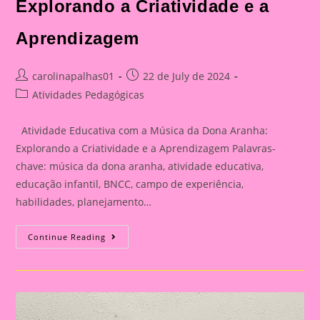
Explorando a Criatividade e a
Aprendizagem
Post
Post
carolinapalhas01
22 de July de 2024
author:
published:
Post
Atividades Pedagógicas
category:
Atividade Educativa com a Música da Dona Aranha:
Explorando a Criatividade e a Aprendizagem Palavras-
chave: música da dona aranha, atividade educativa,
educação infantil, BNCC, campo de experiência,
habilidades, planejamento…
Atividade
Continue Reading
Educativa
Com
A
Música
Da
Dona
Aranha:
Explorando