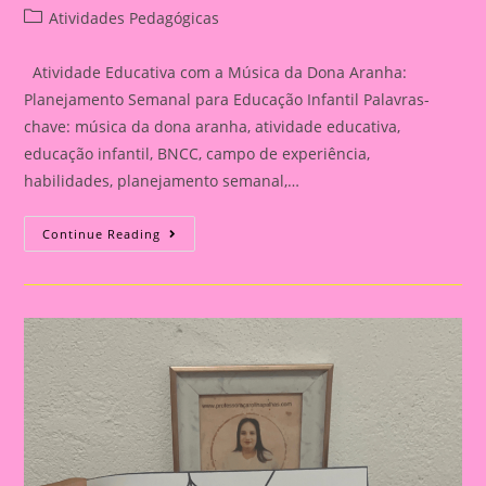
author:
published:
Post
Atividades Pedagógicas
category:
Atividade Educativa com a Música da Dona Aranha:
Planejamento Semanal para Educação Infantil Palavras-
chave: música da dona aranha, atividade educativa,
educação infantil, BNCC, campo de experiência,
habilidades, planejamento semanal,…
Atividade
Continue Reading
Educativa
Com
A
Música
Da
Dona
Aranha:
Planejamento
Semanal
Para
Educação
Infantil