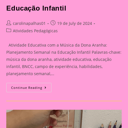
Educação Infantil
Post
Post
carolinapalhas01
19 de July de 2024
author:
published:
Post
Atividades Pedagógicas
category:
Atividade Educativa com a Música da Dona Aranha:
Planejamento Semanal na Educação Infantil Palavras-chave:
música da dona aranha, atividade educativa, educação
infantil, BNCC, campo de experiência, habilidades,
planejamento semanal,…
Atividade
Continue Reading
Educativa
Com
A
Música
Da
Dona
Aranha
Mais
Planejamento
Semanal