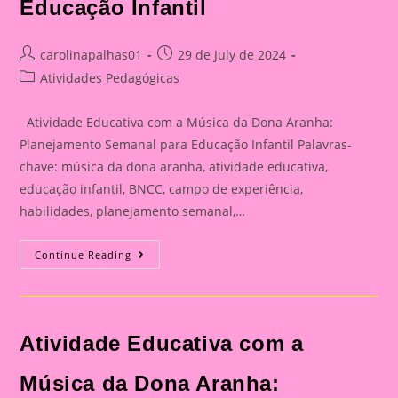
Educação Infantil
Post
Post
carolinapalhas01
29 de July de 2024
author:
published:
Post
Atividades Pedagógicas
category:
Atividade Educativa com a Música da Dona Aranha:
Planejamento Semanal para Educação Infantil Palavras-
chave: música da dona aranha, atividade educativa,
educação infantil, BNCC, campo de experiência,
habilidades, planejamento semanal,…
Atividade
Continue Reading
Educativa
Com
A
Música
Da
Dona
Atividade Educativa com a
Aranha:
Planejamento
Semanal
Para
Música da Dona Aranha:
Educação