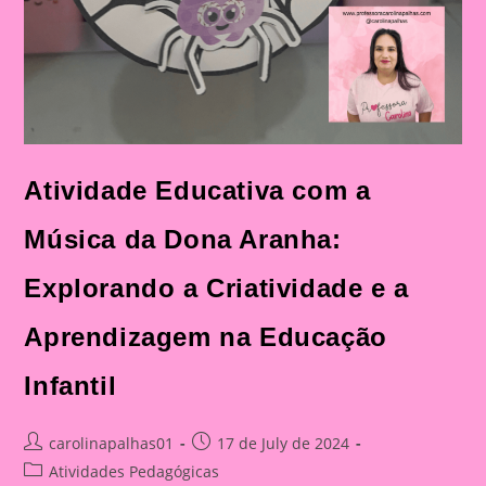
Atividade Educativa com a
Música da Dona Aranha:
Explorando a Criatividade e a
Aprendizagem na Educação
Infantil
Post
Post
carolinapalhas01
17 de July de 2024
author:
published:
Post
Atividades Pedagógicas