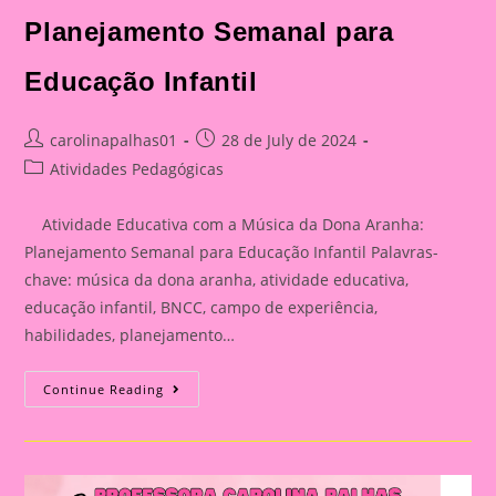
Infantil
Planejamento Semanal para
Educação Infantil
Post
Post
carolinapalhas01
28 de July de 2024
author:
published:
Post
Atividades Pedagógicas
category:
Atividade Educativa com a Música da Dona Aranha:
Planejamento Semanal para Educação Infantil Palavras-
chave: música da dona aranha, atividade educativa,
educação infantil, BNCC, campo de experiência,
habilidades, planejamento…
Atividade
Continue Reading
Educativa
Com
A
Música
Da
Dona