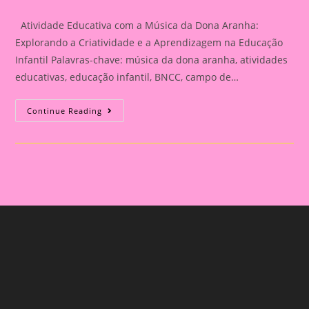
category:
Atividade Educativa com a Música da Dona Aranha:
Explorando a Criatividade e a Aprendizagem na Educação
Infantil Palavras-chave: música da dona aranha, atividades
educativas, educação infantil, BNCC, campo de…
Atividade
Continue Reading
Educativa
Com
A
Música
Da
Dona
Aranha:
Explorando
A
Criatividade
E
A
Aprendizagem
Na
Educação
Infantil