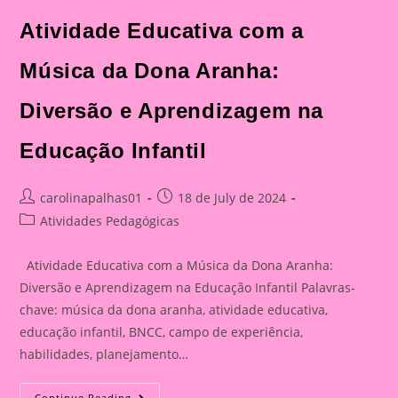
Atividade Educativa com a
Música da Dona Aranha:
Diversão e Aprendizagem na
Educação Infantil
Post
Post
carolinapalhas01
18 de July de 2024
author:
published:
Post
Atividades Pedagógicas
category:
Atividade Educativa com a Música da Dona Aranha:
Diversão e Aprendizagem na Educação Infantil Palavras-
chave: música da dona aranha, atividade educativa,
educação infantil, BNCC, campo de experiência,
habilidades, planejamento…
Atividade
Continue Reading