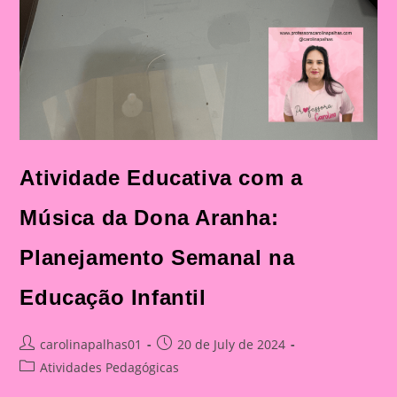
Atividade Educativa com a
Música da Dona Aranha:
Planejamento Semanal na
Educação Infantil
Post
Post
carolinapalhas01
20 de July de 2024
author:
published:
Post
Atividades Pedagógicas
category: