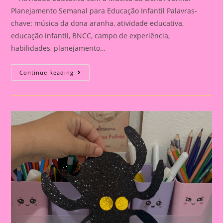
Planejamento Semanal para Educação Infantil Palavras-
chave: música da dona aranha, atividade educativa,
educação infantil, BNCC, campo de experiência,
habilidades, planejamento…
Atividade
Continue Reading
Educativa
Com
A
Música
Da
Dona
Aranha:
Planejamento
Semanal
Para
Educação
Infantil