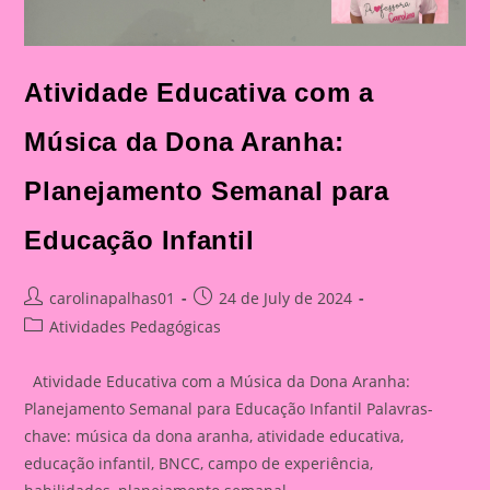
Atividade Educativa com a
Música da Dona Aranha:
Planejamento Semanal para
Educação Infantil
Post
Post
carolinapalhas01
24 de July de 2024
author:
published:
Post
Atividades Pedagógicas
category:
Atividade Educativa com a Música da Dona Aranha:
Planejamento Semanal para Educação Infantil Palavras-
chave: música da dona aranha, atividade educativa,
educação infantil, BNCC, campo de experiência,