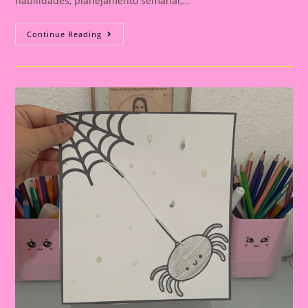
habilidades, planejamento semanal,…
Atividade
Continue Reading
Educativa
Com
A
Música
Da
Dona
Aranha:
Planejamento
Semanal
Para
Educação
Infantil