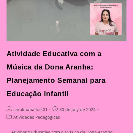
Atividade Educativa com a
Música da Dona Aranha:
Planejamento Semanal para
Educação Infantil
Post
Post
carolinapalhas01
30 de July de 2024
author:
published:
Post
Atividades Pedagógicas
category:
Atividade Educativa com a Música da Dona Aranha: