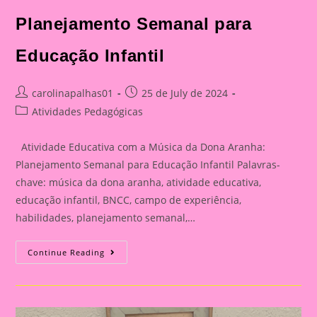
Planejamento Semanal para
Educação Infantil
Post
Post
carolinapalhas01
25 de July de 2024
author:
published:
Post
Atividades Pedagógicas
category:
Atividade Educativa com a Música da Dona Aranha:
Planejamento Semanal para Educação Infantil Palavras-
chave: música da dona aranha, atividade educativa,
educação infantil, BNCC, campo de experiência,
habilidades, planejamento semanal,…
Atividade
Continue Reading
Educativa
Com
A
Música
Da
Dona