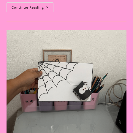
Atividade
Continue Reading
Educativa
Com
A
Música
Da
Dona
Aranha:
Planejamento
Semanal
Na
Educação
Infantil