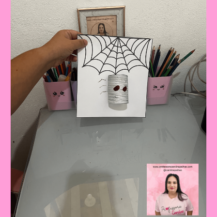
A
Criatividade
E
A
Aprendizagem