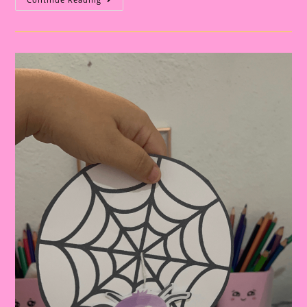
Educativa
Com
A
Música
Da
Dona
Aranha:
Diversão
E
Aprendizagem
Na
Educação
Infantil