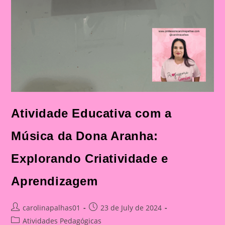
Atividade Educativa com a
Música da Dona Aranha:
Explorando Criatividade e
Aprendizagem
Post
Post
carolinapalhas01
23 de July de 2024
author:
published:
Post
Atividades Pedagógicas