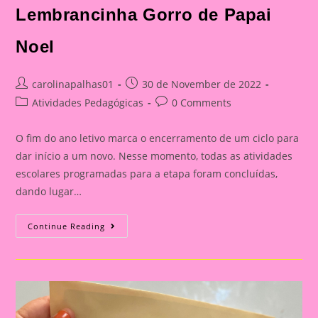
Lembrancinha Gorro de Papai
Noel
Post
Post
carolinapalhas01
30 de November de 2022
author:
published:
Post
Post
Atividades Pedagógicas
0 Comments
category:
comments:
O fim do ano letivo marca o encerramento de um ciclo para
dar início a um novo. Nesse momento, todas as atividades
escolares programadas para a etapa foram concluídas,
dando lugar…
Lembrancinha
Continue Reading
Gorro
De
Papai
Noel