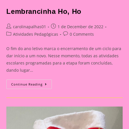
Lembrancinha Ho, Ho
Post
Post
carolinapalhas01
1 de December de 2022
author:
published:
Post
Post
Atividades Pedagógicas
0 Comments
category:
comments:
O fim do ano letivo marca o encerramento de um ciclo para
dar início a um novo. Nesse momento, todas as atividades
escolares programadas para a etapa foram concluídas,
dando lugar…
Lembrancinha
Continue Reading
Ho,
Ho