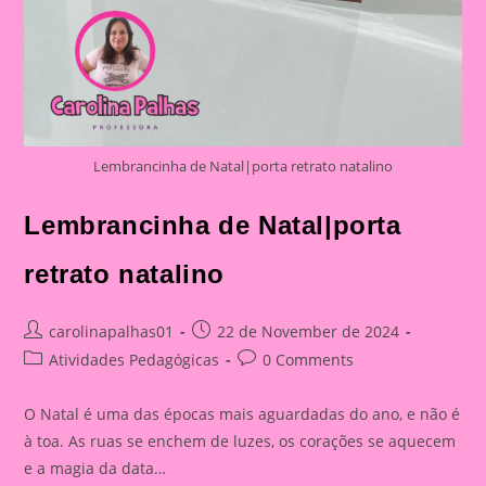
Lembrancinha de Natal|porta retrato natalino
Lembrancinha de Natal|porta
retrato natalino
Post
Post
carolinapalhas01
22 de November de 2024
author:
published:
Post
Post
Atividades Pedagógicas
0 Comments
category:
comments:
O Natal é uma das épocas mais aguardadas do ano, e não é
à toa. As ruas se enchem de luzes, os corações se aquecem
e a magia da data…