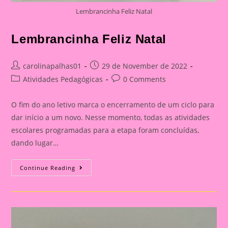
Lembrancinha Feliz Natal
Lembrancinha Feliz Natal
Post
Post
carolinapalhas01
29 de November de 2022
author:
published:
Post
Post
Atividades Pedagógicas
0 Comments
category:
comments:
O fim do ano letivo marca o encerramento de um ciclo para
dar início a um novo. Nesse momento, todas as atividades
escolares programadas para a etapa foram concluídas,
dando lugar…
Lembrancinha
Continue Reading
Feliz
Natal