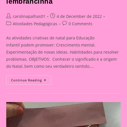
lembrancinha
Post
Post
carolinapalhas01
4 de December de 2022
author:
published:
Post
Post
Atividades Pedagógicas
0 Comments
category:
comments:
As atividades criativas de natal para Educação
Infantil podem promover: Crescimento mental.
Experimentação de novas ideias. Habilidades para resolver
problemas. OBJETIVOS: Conhecer o significado e a origem
do Natal, bem como seu verdadeiro sentido.…
Atividade
Continue Reading
De
Natal|
Porta
Retrato
Lembrancinha