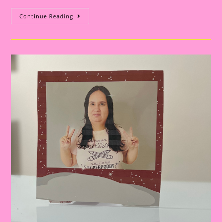
Lembrancinha
Continue Reading
De
Natal|porta
Retrato
Natalino