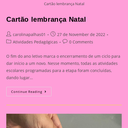
Cartão lembrança Natal
Cartão lembrança Natal
Post
Post
carolinapalhas01
27 de November de 2022
author:
published:
Post
Post
Atividades Pedagógicas
0 Comments
category:
comments:
O fim do ano letivo marca o encerramento de um ciclo para
dar início a um novo. Nesse momento, todas as atividades
escolares programadas para a etapa foram concluídas,
dando lugar…
Cartão
Continue Reading
Lembrança
Natal