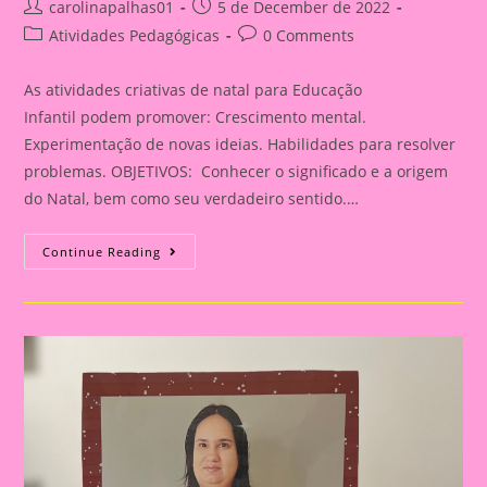
Post
Post
carolinapalhas01
5 de December de 2022
author:
published:
Post
Post
Atividades Pedagógicas
0 Comments
category:
comments:
As atividades criativas de natal para Educação
Infantil podem promover: Crescimento mental.
Experimentação de novas ideias. Habilidades para resolver
problemas. OBJETIVOS: Conhecer o significado e a origem
do Natal, bem como seu verdadeiro sentido.…
Atividade
Continue Reading
De
Natal
Porta
Retrato
Natalino