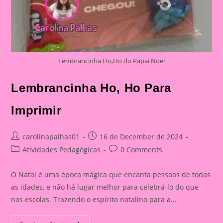
Lembrancinha Ho,Ho do Papai Noel
Lembrancinha Ho, Ho Para
Imprimir
Post
Post
carolinapalhas01
16 de December de 2024
author:
published:
Post
Post
Atividades Pedagógicas
0 Comments
category:
comments:
O Natal é uma época mágica que encanta pessoas de todas
as idades, e não há lugar melhor para celebrá-lo do que
nas escolas. Trazendo o espírito natalino para a…