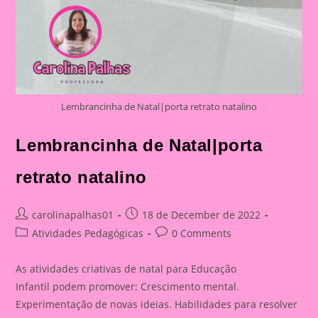
Lembrancinha de Natal|porta retrato natalino
Lembrancinha de Natal|porta
retrato natalino
Post
Post
carolinapalhas01
18 de December de 2022
author:
published:
Post
Post
Atividades Pedagógicas
0 Comments
category:
comments:
As atividades criativas de natal para Educação
Infantil podem promover: Crescimento mental.
Experimentação de novas ideias. Habilidades para resolver