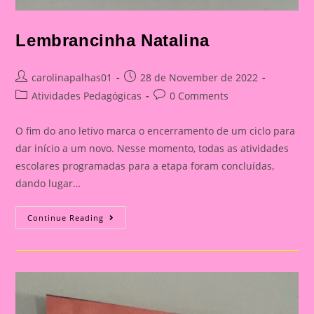
Lembrancinha Natalina
Post
Post
carolinapalhas01
28 de November de 2022
author:
published:
Post
Post
Atividades Pedagógicas
0 Comments
category:
comments:
O fim do ano letivo marca o encerramento de um ciclo para
dar início a um novo. Nesse momento, todas as atividades
escolares programadas para a etapa foram concluídas,
dando lugar…
Lembrancinha
Continue Reading
Natalina