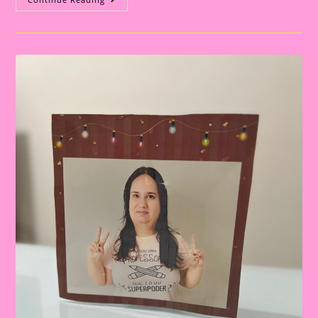
De
Natal|porta
Retrato
Natalino