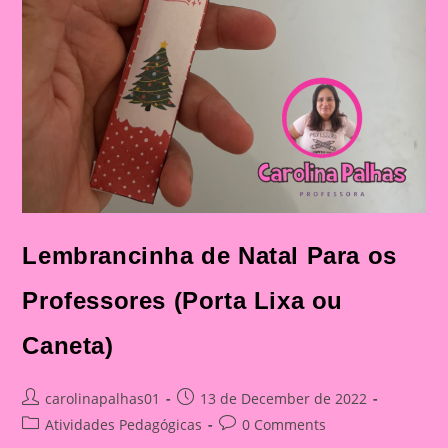
Lembrancinha de Natal Para os
Professores (Porta Lixa ou
Caneta)
Post
Post
carolinapalhas01
13 de December de 2022
author:
published:
Post
Post
Atividades Pedagógicas
0 Comments
category:
comments: