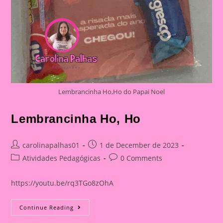
Lembrancinha Ho,Ho do Papai Noel
Lembrancinha Ho, Ho
Post
Post
carolinapalhas01
1 de December de 2023
author:
published:
Post
Post
Atividades Pedagógicas
0 Comments
category:
comments:
https://youtu.be/rq3TGo8zOhA
Lembrancinha
Continue Reading
Ho,
Ho