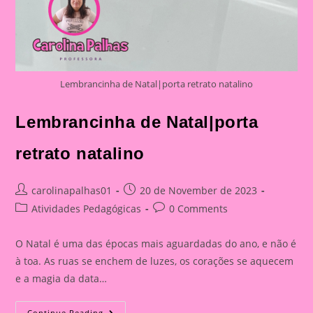
Lembrancinha de Natal|porta retrato natalino
Lembrancinha de Natal|porta
retrato natalino
Post
Post
carolinapalhas01
20 de November de 2023
author:
published:
Post
Post
Atividades Pedagógicas
0 Comments
category:
comments:
O Natal é uma das épocas mais aguardadas do ano, e não é
à toa. As ruas se enchem de luzes, os corações se aquecem
e a magia da data…
Lembrancinha
Continue Reading