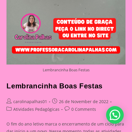
Lembrancinha Boas Festas
Lembrancinha Boas Festas
Post
Post
carolinapalhas01
26 de November de 2022
author:
published:
Post
Post
Atividades Pedagógicas
0 Comments
category:
comments:
O fim do ano letivo marca o encerramento de um ciclo para
dar início a um novo. Nesse momento, todas as atividades