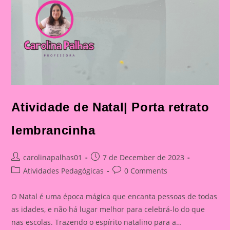
Atividade de Natal| Porta retrato
lembrancinha
Post
Post
carolinapalhas01
7 de December de 2023
author:
published:
Post
Post
Atividades Pedagógicas
0 Comments
category:
comments:
O Natal é uma época mágica que encanta pessoas de todas
as idades, e não há lugar melhor para celebrá-lo do que
nas escolas. Trazendo o espírito natalino para a…