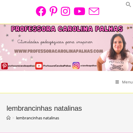
Skip
to
content
Menu
lembrancinhas natalinas
>
lembrancinhas natalinas