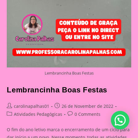
Lembrancinha Boas Festas
Lembrancinha Boas Festas
Post
Post
carolinapalhas01
26 de November de 2022
author:
published:
Post
Post
Atividades Pedagógicas
0 Comments
category:
comments:
O fim do ano letivo marca o encerramento de um ciclo para
dar início a um novo. Nesse momento, todas as atividades