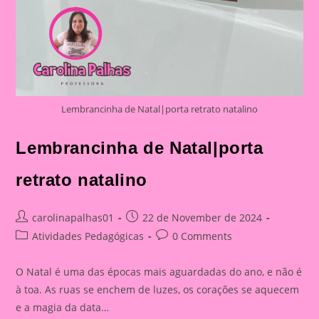
Lembrancinha de Natal|porta retrato natalino
Lembrancinha de Natal|porta
retrato natalino
Post
Post
carolinapalhas01
22 de November de 2024
author:
published:
Post
Post
Atividades Pedagógicas
0 Comments
category:
comments:
O Natal é uma das épocas mais aguardadas do ano, e não é
à toa. As ruas se enchem de luzes, os corações se aquecem
e a magia da data…