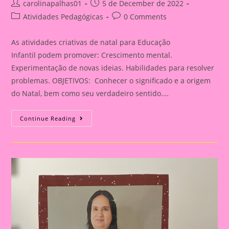
Post
Post
carolinapalhas01
5 de December de 2022
author:
published:
Post
Post
Atividades Pedagógicas
0 Comments
category:
comments:
As atividades criativas de natal para Educação
Infantil podem promover: Crescimento mental.
Experimentação de novas ideias. Habilidades para resolver
problemas. OBJETIVOS: Conhecer o significado e a origem
do Natal, bem como seu verdadeiro sentido.…
Atividade
Continue Reading
De
Natal
Porta
Retrato
Natalino