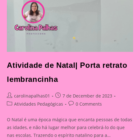
Atividade de Natal| Porta retrato
lembrancinha
Post
Post
carolinapalhas01
7 de December de 2023
author:
published:
Post
Post
Atividades Pedagógicas
0 Comments
category:
comments:
O Natal é uma época mágica que encanta pessoas de todas
as idades, e não há lugar melhor para celebrá-lo do que
nas escolas. Trazendo o espírito natalino para a…