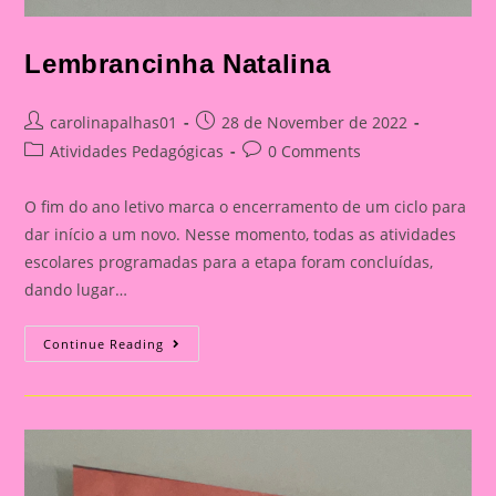
Lembrancinha Natalina
Post
Post
carolinapalhas01
28 de November de 2022
author:
published:
Post
Post
Atividades Pedagógicas
0 Comments
category:
comments:
O fim do ano letivo marca o encerramento de um ciclo para
dar início a um novo. Nesse momento, todas as atividades
escolares programadas para a etapa foram concluídas,
dando lugar…
Lembrancinha
Continue Reading
Natalina