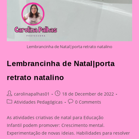
Lembrancinha de Natal|porta retrato natalino
Lembrancinha de Natal|porta
retrato natalino
Post
Post
carolinapalhas01
18 de December de 2022
author:
published:
Post
Post
Atividades Pedagógicas
0 Comments
category:
comments:
As atividades criativas de natal para Educação
Infantil podem promover: Crescimento mental.
Experimentação de novas ideias. Habilidades para resolver