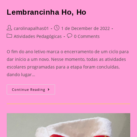
Lembrancinha Ho, Ho
Post
Post
carolinapalhas01
1 de December de 2022
author:
published:
Post
Post
Atividades Pedagógicas
0 Comments
category:
comments:
O fim do ano letivo marca o encerramento de um ciclo para
dar início a um novo. Nesse momento, todas as atividades
escolares programadas para a etapa foram concluídas,
dando lugar…
Lembrancinha
Continue Reading
Ho,
Ho