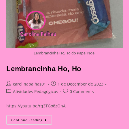
Lembrancinha Ho,Ho do Papai Noel
Lembrancinha Ho, Ho
Post
Post
carolinapalhas01
1 de December de 2023
author:
published:
Post
Post
Atividades Pedagógicas
0 Comments
category:
comments:
https://youtu.be/rq3TGo8zOhA
Lembrancinha
Continue Reading
Ho,
Ho