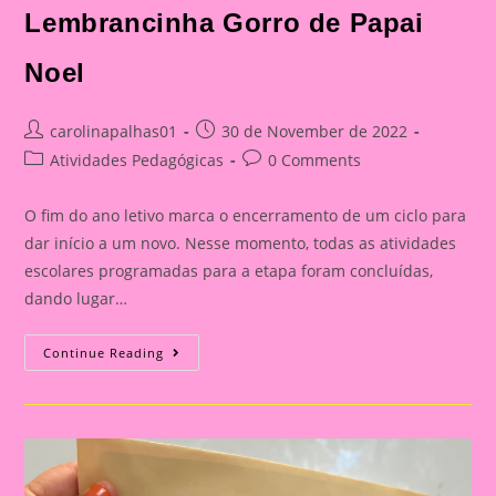
Lembrancinha Gorro de Papai
Noel
Post
Post
carolinapalhas01
30 de November de 2022
author:
published:
Post
Post
Atividades Pedagógicas
0 Comments
category:
comments:
O fim do ano letivo marca o encerramento de um ciclo para
dar início a um novo. Nesse momento, todas as atividades
escolares programadas para a etapa foram concluídas,
dando lugar…
Lembrancinha
Continue Reading
Gorro
De
Papai
Noel