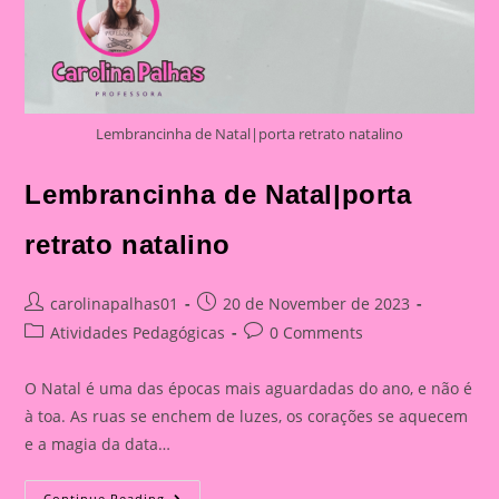
Lembrancinha de Natal|porta retrato natalino
Lembrancinha de Natal|porta
retrato natalino
Post
Post
carolinapalhas01
20 de November de 2023
author:
published:
Post
Post
Atividades Pedagógicas
0 Comments
category:
comments:
O Natal é uma das épocas mais aguardadas do ano, e não é
à toa. As ruas se enchem de luzes, os corações se aquecem
e a magia da data…
Lembrancinha
Continue Reading