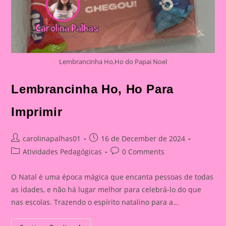
Lembrancinha Ho,Ho do Papai Noel
Lembrancinha Ho, Ho Para
Imprimir
Post
Post
carolinapalhas01
16 de December de 2024
author:
published:
Post
Post
Atividades Pedagógicas
0 Comments
category:
comments:
O Natal é uma época mágica que encanta pessoas de todas
as idades, e não há lugar melhor para celebrá-lo do que
nas escolas. Trazendo o espírito natalino para a…