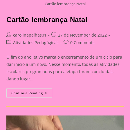
Cartão lembrança Natal
Cartão lembrança Natal
Post
Post
carolinapalhas01
27 de November de 2022
author:
published:
Post
Post
Atividades Pedagógicas
0 Comments
category:
comments:
O fim do ano letivo marca o encerramento de um ciclo para
dar início a um novo. Nesse momento, todas as atividades
escolares programadas para a etapa foram concluídas,
dando lugar…
Cartão
Continue Reading
Lembrança
Natal