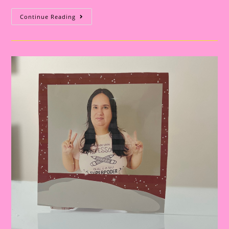
Lembrancinha
Continue Reading
De
Natal|porta
Retrato
Natalino