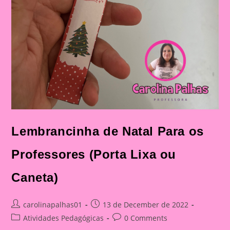
Lembrancinha de Natal Para os
Professores (Porta Lixa ou
Caneta)
Post
Post
carolinapalhas01
13 de December de 2022
author:
published:
Post
Post
Atividades Pedagógicas
0 Comments
category:
comments: