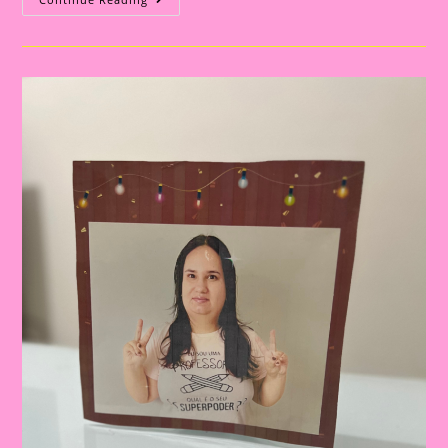
De
Natal|porta
Retrato
Natalino