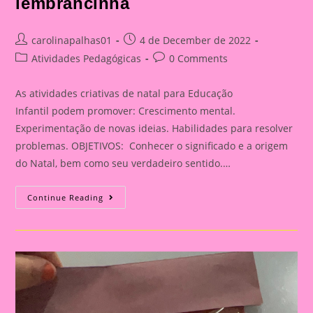
lembrancinha
Post
Post
carolinapalhas01
4 de December de 2022
author:
published:
Post
Post
Atividades Pedagógicas
0 Comments
category:
comments:
As atividades criativas de natal para Educação
Infantil podem promover: Crescimento mental.
Experimentação de novas ideias. Habilidades para resolver
problemas. OBJETIVOS: Conhecer o significado e a origem
do Natal, bem como seu verdadeiro sentido.…
Atividade
Continue Reading
De
Natal|
Porta
Retrato
Lembrancinha