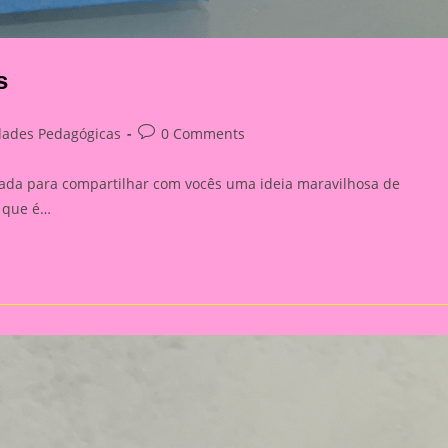
s
Post
dades Pedagógicas
0 Comments
:
comments:
gada para compartilhar com vocês uma ideia maravilhosa de
é que é…