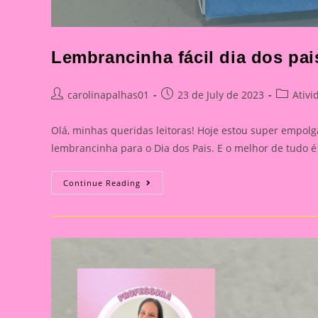
Lembrancinha fácil dia dos pai
Post
Post
Post
carolinapalhas01
23 de July de 2023
Ativi
author:
published:
category
Olá, minhas queridas leitoras! Hoje estou super empol
lembrancinha para o Dia dos Pais. E o melhor de tudo 
Lembrancinha
Continue Reading
Fácil
Dia
Dos
Pais