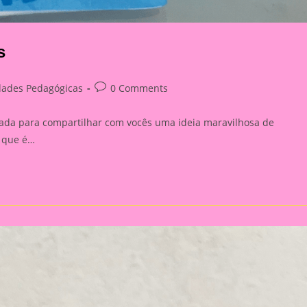
s
Post
dades Pedagógicas
0 Comments
:
comments:
gada para compartilhar com vocês uma ideia maravilhosa de
é que é…