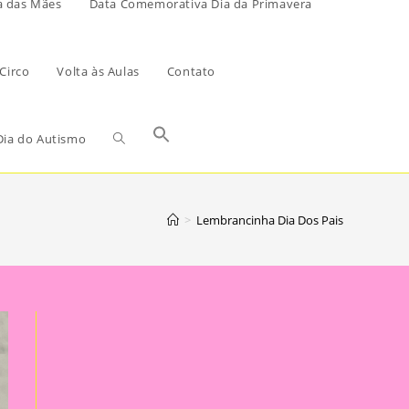
a das Mães
Data Comemorativa Dia da Primavera
Circo
Volta às Aulas
Contato
ia do Autismo
>
Lembrancinha Dia Dos Pais