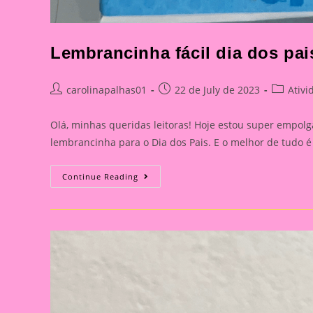
Lembrancinha fácil dia dos pai
Post
Post
Post
carolinapalhas01
22 de July de 2023
Ativi
author:
published:
category
Olá, minhas queridas leitoras! Hoje estou super empol
lembrancinha para o Dia dos Pais. E o melhor de tudo 
Lembrancinha
Continue Reading
Fácil
Dia
Dos
Pais