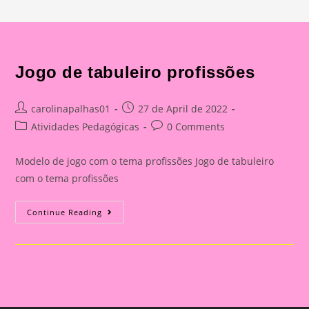
Jogo de tabuleiro profissões
Post
Post
carolinapalhas01
27 de April de 2022
author:
published:
Post
Post
Atividades Pedagógicas
0 Comments
category:
comments:
Modelo de jogo com o tema profissões Jogo de tabuleiro
com o tema profissões
Jogo
Continue Reading
De
Tabuleiro
Profissões