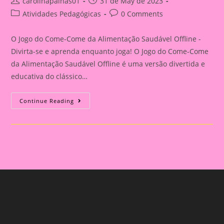
Post
Post
carolinapalhas01
31 de May de 2023
author:
published:
Post
Post
Atividades Pedagógicas
0 Comments
category:
comments:
O Jogo do Come-Come da Alimentação Saudável Offline -
Divirta-se e aprenda enquanto joga! O Jogo do Come-Come
da Alimentação Saudável Offline é uma versão divertida e
educativa do clássico…
O
Continue Reading
Jogo
Do
Come-
Come
Da
Alimentação
Saudável
Offline
Para
Power
Point