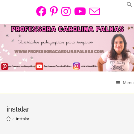
Skip
to
content
Menu
instalar
>
instalar