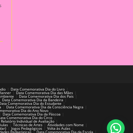
s
ndio
Data Comemorativa Dia do Livro
Planner
Data Comemorativa Dia das Mães
Ambiente
Data Comemorativa Dia dos Pais
Data Comemorativa Dia da Bandeira
Data Comemorativa Dia do Estudante
a
Data Comemorativa Dia da Consciência Negra
memorativa Dia do Ano Novo
Data Comemorativa Dia da Páscoa
ata Comemorativa Dia do Circo
Relatório Individual de Avaliação
Aulas
Técnicas de Artes
Atividades com Nome
lar)
Jogos Pedagógicos
Volta às Aulas
idades Pedagógicas
Data Comemorativa Dia da Escola