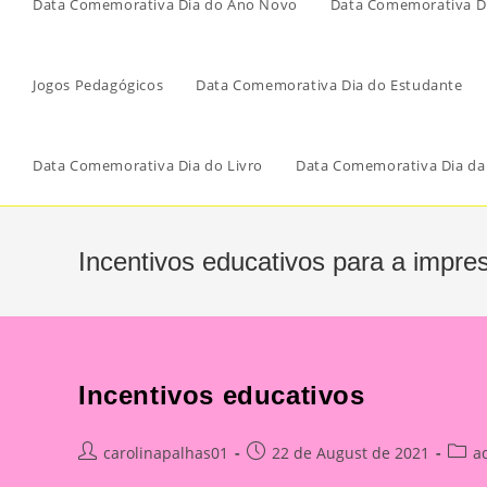
Data Comemorativa Dia do Ano Novo
Data Comemorativa Di
Jogos Pedagógicos
Data Comemorativa Dia do Estudante
Data Comemorativa Dia do Livro
Data Comemorativa Dia da
Incentivos educativos para a impre
Incentivos educativos
Post
Post
Post
carolinapalhas01
22 de August de 2021
a
author:
published:
categ