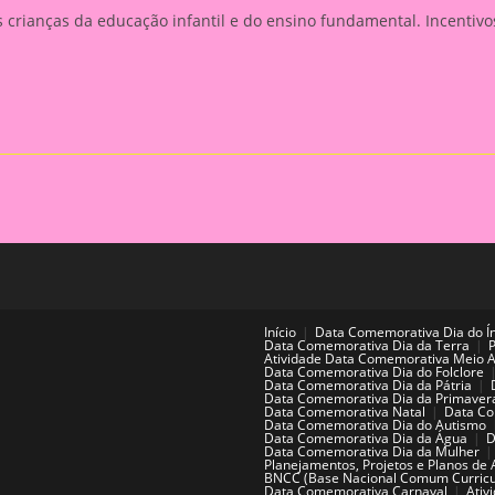
 crianças da educação infantil e do ensino fundamental. Incentivo
Início
Data Comemorativa Dia do Í
Data Comemorativa Dia da Terra
Atividade Data Comemorativa Meio 
Data Comemorativa Dia do Folclore
Data Comemorativa Dia da Pátria
Data Comemorativa Dia da Primaver
Data Comemorativa Natal
Data Co
Data Comemorativa Dia do Autismo
Data Comemorativa Dia da Água
D
Data Comemorativa Dia da Mulher
Planejamentos, Projetos e Planos de 
BNCC (Base Nacional Comum Curricu
Data Comemorativa Carnaval
Ativ