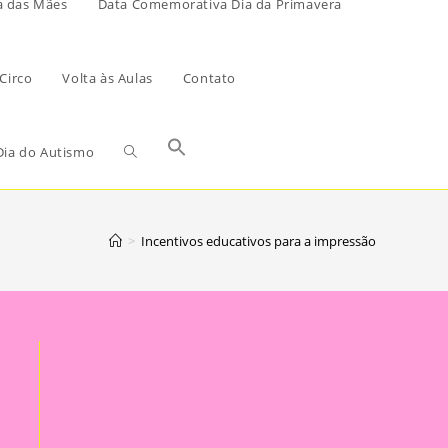
a das Mães
Data Comemorativa Dia da Primavera
Circo
Volta às Aulas
Contato
ia do Autismo
>
Incentivos educativos para a impressão