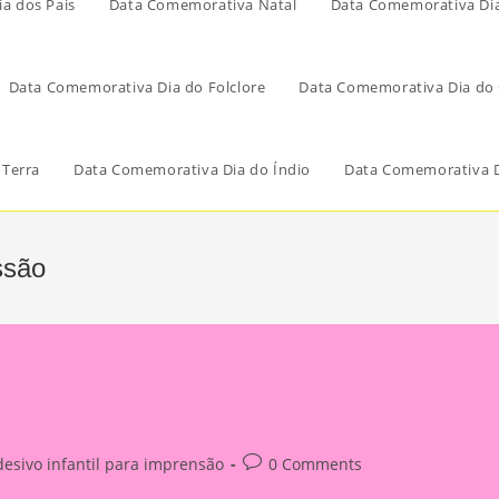
a dos Pais
Data Comemorativa Natal
Data Comemorativa Di
Data Comemorativa Dia do Folclore
Data Comemorativa Dia do 
 Terra
Data Comemorativa Dia do Índio
Data Comemorativa D
ssão
Post
desivo infantil para imprensão
0 Comments
ory:
comments: