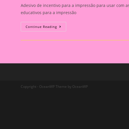
Adesivo de incentivo para a impressão para usar com as
educativos para a impressão
Incentivos
Continue Reading
Educativos
Copyright - OceanWP Theme by OceanWP