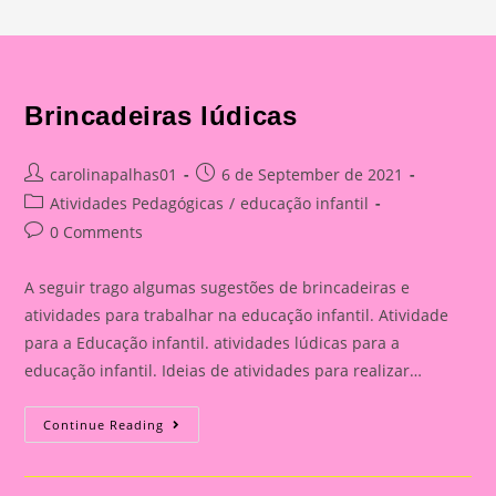
Brincadeiras lúdicas
Post
Post
carolinapalhas01
6 de September de 2021
author:
published:
Post
Atividades Pedagógicas
/
educação infantil
category:
Post
0 Comments
comments:
A seguir trago algumas sugestões de brincadeiras e
atividades para trabalhar na educação infantil. Atividade
para a Educação infantil. atividades lúdicas para a
educação infantil. Ideias de atividades para realizar…
Brincadeiras
Continue Reading
Lúdicas