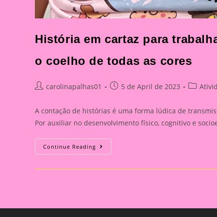
História em cartaz para trabal
o coelho de todas as cores
Post
Post
Post
carolinapalhas01
5 de April de 2023
Ativi
author:
published:
category
A contação de histórias é uma forma lúdica de transm
Por auxiliar no desenvolvimento físico, cognitivo e soc
História
Continue Reading
Em
Cartaz
Para
Trabalhar
As
Cores,
Emoções
E
Animais|Pingo,
O