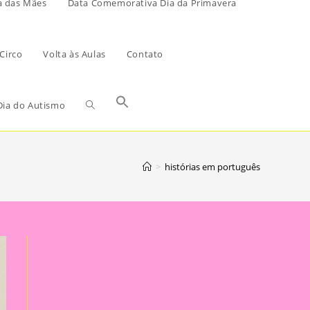
a das Mães
Data Comemorativa Dia da Primavera
Circo
Volta às Aulas
Contato
ia do Autismo
>
histórias em português