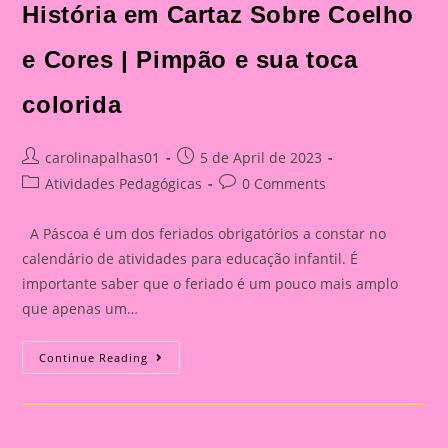
História em Cartaz Sobre Coelho
e Cores | Pimpão e sua toca
colorida
Post
Post
carolinapalhas01
5 de April de 2023
author:
published:
Post
Post
Atividades Pedagógicas
0 Comments
category:
comments:
A Páscoa é um dos feriados obrigatórios a constar no
calendário de atividades para educação infantil. É
importante saber que o feriado é um pouco mais amplo
que apenas um…
História
Continue Reading
Em
Cartaz
Sobre
Coelho
E
Cores