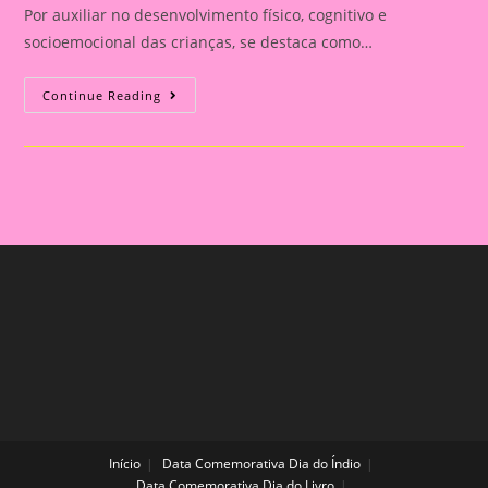
Por auxiliar no desenvolvimento físico, cognitivo e
socioemocional das crianças, se destaca como…
História
Continue Reading
Em
Cartaz
Para
Trabalhar
As
Cores,
Emoções
E
Animais|Pingo,
O
Coelho
De
Todas
As
Cores
Início
Data Comemorativa Dia do Índio
Data Comemorativa Dia do Livro