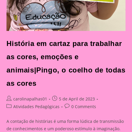
História em cartaz para trabalhar
as cores, emoções e
animais|Pingo, o coelho de todas
as cores
Post
Post
carolinapalhas01
5 de April de 2023
author:
published:
Post
Post
Atividades Pedagógicas
0 Comments
category:
comments:
A contação de histórias é uma forma lúdica de transmissão
de conhecimentos e um poderoso estímulo à imaginação.