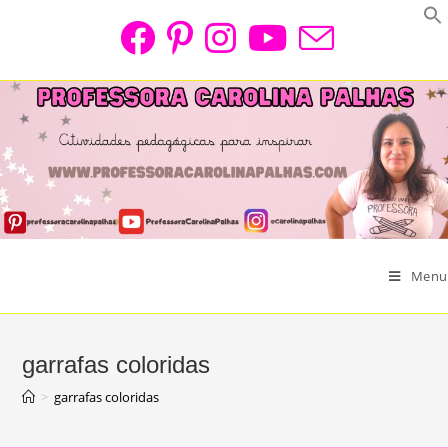
Skip
to
content
Menu
garrafas coloridas
>
garrafas coloridas