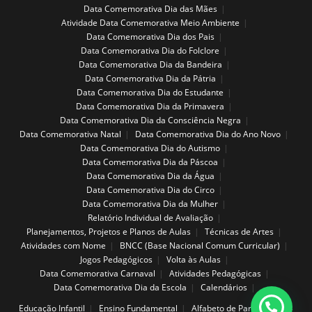
Data Comemorativa Dia das Mães
Atividade Data Comemorativa Meio Ambiente
Data Comemorativa Dia dos Pais
Data Comemorativa Dia do Folclore
Data Comemorativa Dia da Bandeira
Data Comemorativa Dia da Pátria
Data Comemorativa Dia do Estudante
Data Comemorativa Dia da Primavera
Data Comemorativa Dia da Consciência Negra
Data Comemorativa Natal
Data Comemorativa Dia do Ano Novo
Data Comemorativa Dia do Autismo
Data Comemorativa Dia da Páscoa
Data Comemorativa Dia da Água
Data Comemorativa Dia do Circo
Data Comemorativa Dia da Mulher
Relatório Individual de Avaliação
Planejamentos, Projetos e Planos de Aulas
Técnicas de Artes
Atividades com Nome
BNCC (Base Nacional Comum Curricular)
Jogos Pedagógicos
Volta às Aulas
Data Comemorativa Carnaval
Atividades Pedagógicas
Data Comemorativa Dia da Escola
Calendários
Educação Infantil
Ensino Fundamental
Alfabeto de Parede