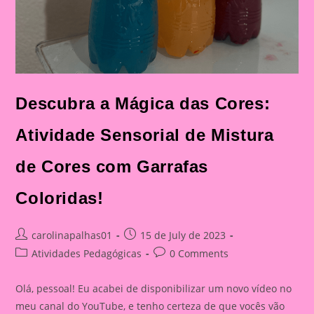
Descubra a Mágica das Cores:
Atividade Sensorial de Mistura
de Cores com Garrafas
Coloridas!
Post
Post
carolinapalhas01
15 de July de 2023
author:
published:
Post
Post
Atividades Pedagógicas
0 Comments
category:
comments:
Olá, pessoal! Eu acabei de disponibilizar um novo vídeo no
meu canal do YouTube, e tenho certeza de que vocês vão