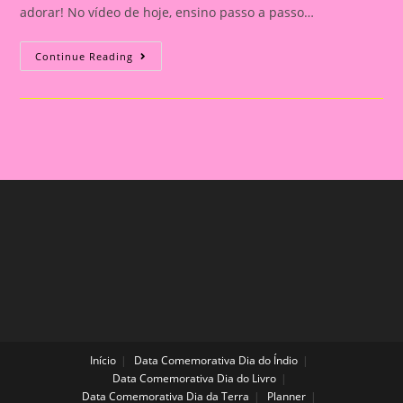
adorar! No vídeo de hoje, ensino passo a passo…
Descubra
Continue Reading
A
Mágica
Das
Cores:
Atividade
Sensorial
De
Mistura
De
Cores
Com
Garrafas
Coloridas!
Início
Data Comemorativa Dia do Índio
Data Comemorativa Dia do Livro
Data Comemorativa Dia da Terra
Planner