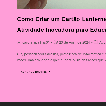
Como Criar um Cartão Lantern
Atividade Inovadora para Educa
Post
Post
Post
carolinapalhas01
23 de April de 2024
Ati
author:
published:
categor
Olá, pessoal! Sou Carolina, professora de informática e
vocês uma atividade especial para o Dia das Mães que 
Como
Continue Reading
Criar
Um
Cartão
Lanterna
Mágico
Para
O
Dia
Das
Mães: