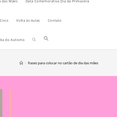
a das Mães
Data Comemorativa Dia da Primavera
Circo
Volta às Aulas
Contato
ia do Autismo
>
frases para colocar no cartão de dia das mães