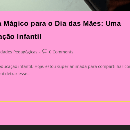
a Mágico para o Dia das Mães: Uma
ção Infantil
Post
vidades Pedagógicas
0 Comments
y:
comments:
 educação infantil. Hoje, estou super animada para compartilhar c
vai deixar esse…