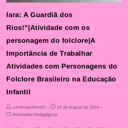
Iara: A Guardiã dos
Rios!”|Atividade com os
personagem do folclore|A
Importância de Trabalhar
Atividades com Personagens do
Folclore Brasileiro na Educação
Infantil
Post
Post
carolinapalhas01
25 de August de 2024
author:
published:
Post
Atividades Pedagógicas
category: