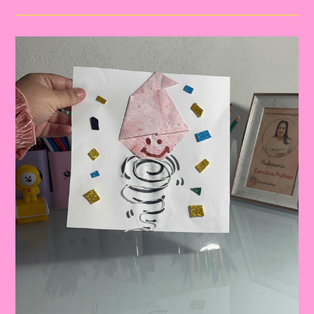
Lenda
Da
Iara!|Atividade
Com
Os
Personagem
Do
Folclore|A
Importância
De
Trabalhar
Atividades
Com
Personagens
Do
Folclore
Brasileiro
Na
Educação
Infantil