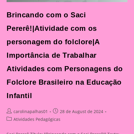
Brincando com o Saci
Pererê!|Atividade com os
personagem do folclore|A
Importância de Trabalhar
Atividades com Personagens do
Folclore Brasileiro na Educação
Infantil
Post
Post
carolinapalhas01
28 de August de 2024
author:
published:
Post
Atividades Pedagógicas
category: