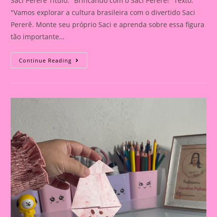
Saci Pererê Título: "Brincando com o Saci Pererê!" Texto:
"Vamos explorar a cultura brasileira com o divertido Saci
Pererê. Monte seu próprio Saci e aprenda sobre essa figura
tão importante…
Brincando
Continue Reading
Com
O
Saci
Pererê!|Atividade
Com
Os
Personagem
Do
Folclore|A
Importância
De
Trabalhar
Atividades
Com
Personagens
Do
Folclore
Brasileiro
Na
Educação
Infantil