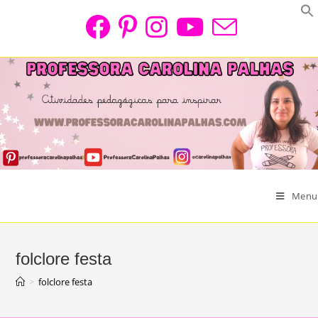
Skip
to
content
Menu
folclore festa
>
folclore festa