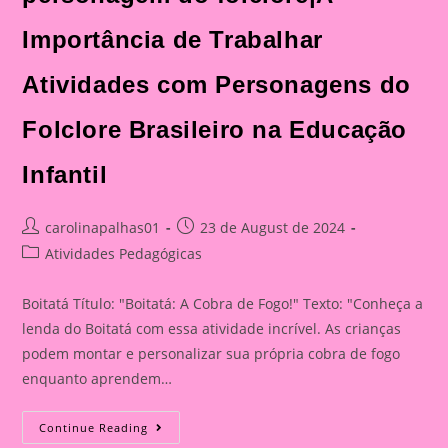
Importância de Trabalhar
Atividades com Personagens do
Folclore Brasileiro na Educação
Infantil
Post
Post
carolinapalhas01
23 de August de 2024
author:
published:
Post
Atividades Pedagógicas
category:
Boitatá Título: "Boitatá: A Cobra de Fogo!" Texto: "Conheça a
lenda do Boitatá com essa atividade incrível. As crianças
podem montar e personalizar sua própria cobra de fogo
enquanto aprendem…
Boitatá:
Continue Reading
A