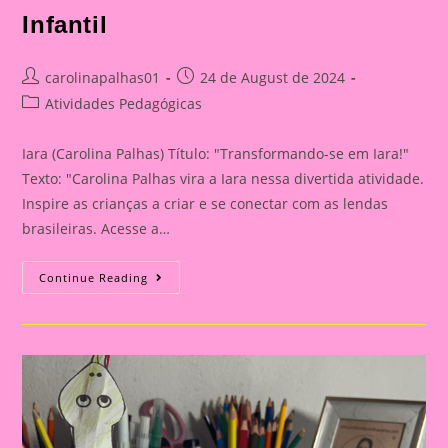
Infantil
Post
Post
carolinapalhas01
24 de August de 2024
author:
published:
Post
Atividades Pedagógicas
category:
Iara (Carolina Palhas) Título: "Transformando-se em Iara!"
Texto: "Carolina Palhas vira a Iara nessa divertida atividade.
Inspire as crianças a criar e se conectar com as lendas
brasileiras. Acesse a…
Transformando-
Continue Reading
Se
Em
Iara!|Atividade
Com
Os
Personagem
Do
Folclore|A
Importância
De
Trabalhar
Atividades