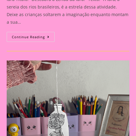
sereia dos rios brasileiros, é a estrela dessa atividade.
Deixe as crianças soltarem a imaginação enquanto montam
a sua…
Descubra
Continue Reading
A
Lenda
Da
Iara!|Atividade
Com
Os
Personagem
Do
Folclore|A
Importância
De
Trabalhar
Atividades
Com
Personagens
Do
Folclore
Brasileiro
Na
Educação
Infantil