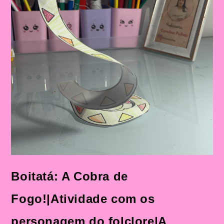
Com
Personagens
Do
Folclore
Brasileiro
Na
Educação
Infantil
Boitatá: A Cobra de
Fogo!|Atividade com os
personagem do folclore|A