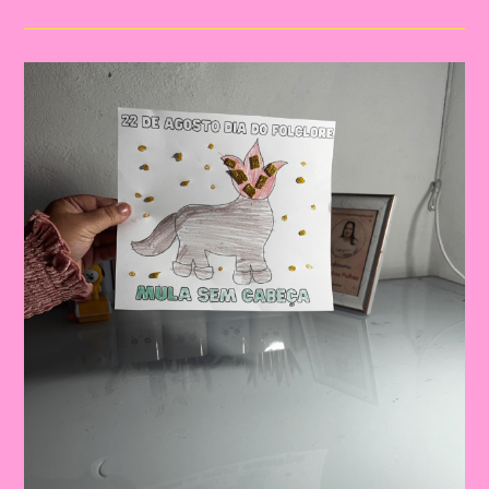
Cobra
De
Fogo!|Atividade
Com
Os
Personagem
Do
Folclore|A
Importância
De
Trabalhar
Atividades
Com
Personagens
Do
Folclore
Brasileiro
Na
Educação
Infantil