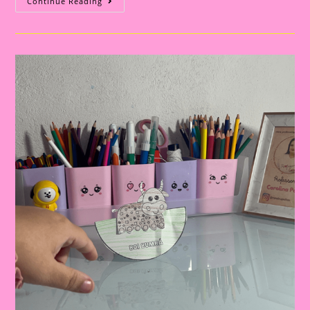
Iara:
Continue Reading
A
Guardiã
Dos
Rios!|Atividade
Com
Os
Personagem
Do
Folclore|A
Importância
De
Trabalhar
Atividades
Com
Personagens
Do
Folclore
Brasileiro
Na
Educação
Infantil