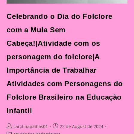
Celebrando o Dia do Folclore
com a Mula Sem
Cabeça!|Atividade com os
personagem do folclore|A
Importância de Trabalhar
Atividades com Personagens do
Folclore Brasileiro na Educação
Infantil
Post
Post
carolinapalhas01
22 de August de 2024
author:
published:
Post