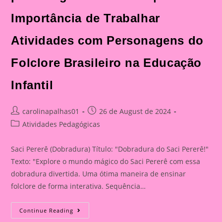
Importância de Trabalhar
Atividades com Personagens do
Folclore Brasileiro na Educação
Infantil
Post
Post
carolinapalhas01
26 de August de 2024
author:
published:
Post
Atividades Pedagógicas
category:
Saci Pererê (Dobradura) Título: "Dobradura do Saci Pererê!"
Texto: "Explore o mundo mágico do Saci Pererê com essa
dobradura divertida. Uma ótima maneira de ensinar
folclore de forma interativa. Sequência…
Dobradura
Continue Reading
Do