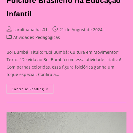
Folclore Brasileiro na Educação
Infantil
Post
Post
carolinapalhas01
21 de August de 2024
author:
published:
Post
Atividades Pedagógicas
category:
Boi Bumbá Título: "Boi Bumbá: Cultura em Movimento!"
Texto: "Dê vida ao Boi Bumbá com essa atividade criativa!
Com pernas coloridas, essa figura folclórica ganha um
toque especial. Confira a…
Boi
Continue Reading
Bumbá:
Cultura
Em
Movimento!|Atividade
Com
Os
Personagem
Do
Folclore|A
Importância