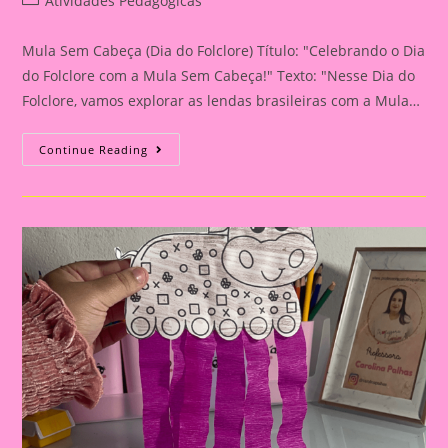
Atividades Pedagógicas
category:
Mula Sem Cabeça (Dia do Folclore) Título: "Celebrando o Dia
do Folclore com a Mula Sem Cabeça!" Texto: "Nesse Dia do
Folclore, vamos explorar as lendas brasileiras com a Mula…
Celebrando
Continue Reading
O
Dia
Do
Folclore
Com
A
Mula
Sem
Cabeça!|Atividade
Com
Os
Personagem
Do
Folclore|A
Importância
De
Trabalhar
Atividades
Com
Personagens
Do