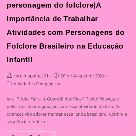
personagem do folclore|A
Importância de Trabalhar
Atividades com Personagens do
Folclore Brasileiro na Educação
Infantil
Post
Post
carolinapalhas01
20 de August de 2024
author:
published:
Post
Atividades Pedagógicas
category:
Iara Título: "Iara: A Guardiã dos Rios!" Texto: "Navegue
pelos rios da imaginação com essa atividade da Iara. As
crianças vão adorar montar essa lenda brasileira. Confira a
sequência didática…