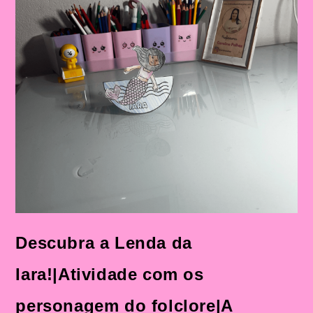
Atividades
Com
Personagens
Do
Folclore
Brasileiro
Na
Educação
Infantil
Descubra a Lenda da
Iara!|Atividade com os
personagem do folclore|A