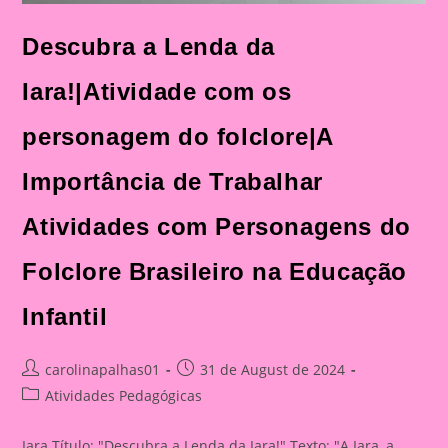
Descubra a Lenda da
Iara!|Atividade com os
personagem do folclore|A
Importância de Trabalhar
Atividades com Personagens do
Folclore Brasileiro na Educação
Infantil
Post
Post
carolinapalhas01
31 de August de 2024
author:
published:
Post
Atividades Pedagógicas
category:
Iara Título: "Descubra a Lenda da Iara!" Texto: "A Iara, a