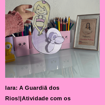
De
Trabalhar
Atividades
Com
Personagens
Do
Folclore
Brasileiro
Na
Educação
Infantil
Iara: A Guardiã dos
Rios!|Atividade com os