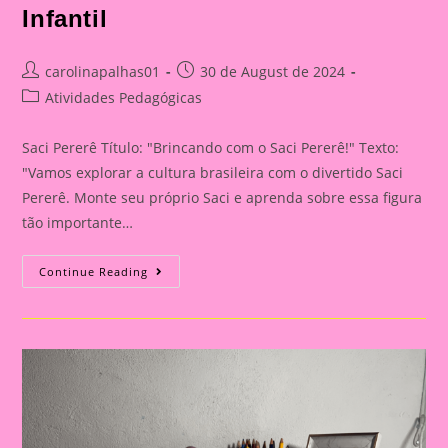
Infantil
Post
Post
carolinapalhas01
30 de August de 2024
author:
published:
Post
Atividades Pedagógicas
category:
Saci Pererê Título: "Brincando com o Saci Pererê!" Texto:
"Vamos explorar a cultura brasileira com o divertido Saci
Pererê. Monte seu próprio Saci e aprenda sobre essa figura
tão importante…
Brincando
Continue Reading
Com
O
Saci
Pererê!|Atividade
Com
Os
Personagem
Do
Folclore|A
Importância
De
Trabalhar