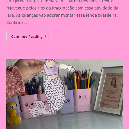
Iara (Meia Lua) Título: "Iara: A Guardiã dos Rios!" Texto:
"Navegue pelos rios da imaginação com essa atividade da
Iara. As crianças vão adorar montar essa lenda brasileira.
Confira a…
Iara:
Continue Reading
A
Guardiã
Dos
Rios!”|Atividade
Com
Os
Personagem
Do
Folclore|A
Importância
De
Trabalhar
Atividades
Com
Personagens
Do
Folclore
Brasileiro
Na
Educação
Infantil