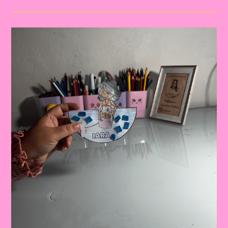
Saci
Pererê!|Atividade
Com
Os
Personagem
Do
Folclore|A
Importância
De
Trabalhar
Atividades
Com
Personagens
Do
Folclore
Brasileiro
Na
Educação
Infantil