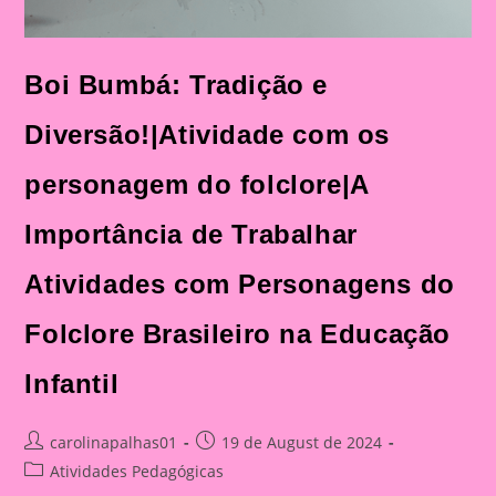
Boi Bumbá: Tradição e
Diversão!|Atividade com os
personagem do folclore|A
Importância de Trabalhar
Atividades com Personagens do
Folclore Brasileiro na Educação
Infantil
Post
Post
carolinapalhas01
19 de August de 2024
author:
published:
Post
Atividades Pedagógicas
category: