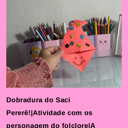
Com
Personagens
Do
Folclore
Brasileiro
Na
Educação
Infantil
Dobradura do Saci
Pererê!|Atividade com os
personagem do folclore|A