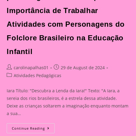
Importância de Trabalhar
Atividades com Personagens do
Folclore Brasileiro na Educação
Infantil
Post
Post
carolinapalhas01
29 de August de 2024
author:
published:
Post
Atividades Pedagógicas
category:
Iara Título: "Descubra a Lenda da Iara!" Texto: "A Iara, a
sereia dos rios brasileiros, é a estrela dessa atividade.
Deixe as crianças soltarem a imaginação enquanto montam
a sua…
Descubra
Continue Reading
A