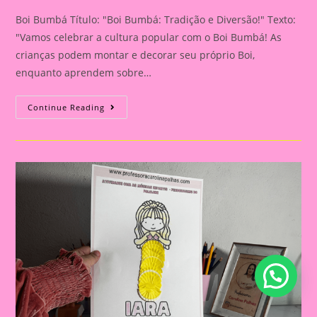
Boi Bumbá Título: "Boi Bumbá: Tradição e Diversão!" Texto:
"Vamos celebrar a cultura popular com o Boi Bumbá! As
crianças podem montar e decorar seu próprio Boi,
enquanto aprendem sobre…
Boi
Continue Reading
Bumbá:
Tradição
E
Diversão!|Atividade
Com
Os
Personagem
Do
Folclore|A
Importância
De
Trabalhar
Atividades
Com
Personagens
Do
Folclore
Brasileiro
Na
Educação
Infantil