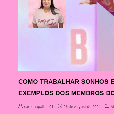
COMO TRABALHAR SONHOS E
EXEMPLOS DOS MEMBROS DO
Post
Post
Post
carolinapalhas01
26 de August de 2024
A
author:
published:
categ