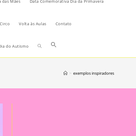
a das Mães
Data Comemorativa Dia da Primavera
Circo
Volta às Aulas
Contato
ia do Autismo
>
exemplos inspiradores