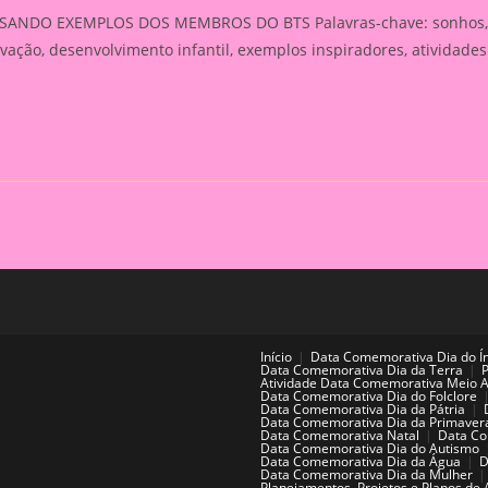
NDO EXEMPLOS DOS MEMBROS DO BTS Palavras-chave: sonhos,
vação, desenvolvimento infantil, exemplos inspiradores, atividades
Início
Data Comemorativa Dia do Í
Data Comemorativa Dia da Terra
Atividade Data Comemorativa Meio 
Data Comemorativa Dia do Folclore
Data Comemorativa Dia da Pátria
Data Comemorativa Dia da Primaver
Data Comemorativa Natal
Data Co
Data Comemorativa Dia do Autismo
Data Comemorativa Dia da Água
D
Data Comemorativa Dia da Mulher
Planejamentos, Projetos e Planos de 