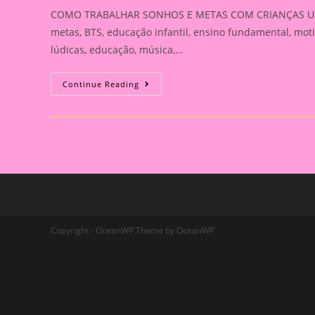
COMO TRABALHAR SONHOS E METAS COM CRIANÇAS USA
metas, BTS, educação infantil, ensino fundamental, moti
lúdicas, educação, música,…
COMO
Continue Reading
TRABALHAR
SONHOS
E
METAS
COM
CRIANÇAS
USANDO
EXEMPLOS
DOS
MEMBROS
DO
BTS
Copyright - OceanWP Theme by OceanWP