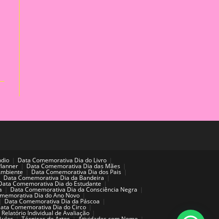
ndio
Data Comemorativa Dia do Livro
Planner
Data Comemorativa Dia das Mães
Ambiente
Data Comemorativa Dia dos Pais
Data Comemorativa Dia da Bandeira
Data Comemorativa Dia do Estudante
a
Data Comemorativa Dia da Consciência Negra
memorativa Dia do Ano Novo
Data Comemorativa Dia da Páscoa
ata Comemorativa Dia do Circo
Relatório Individual de Avaliação
Aulas
Técnicas de Artes
Atividades com Nome