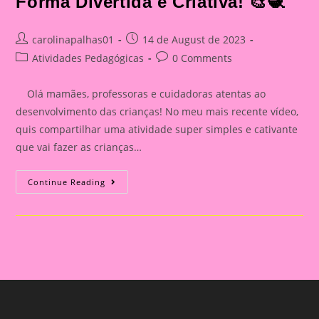
Forma Divertida e Criativa! 🎨🧶
Post
Post
carolinapalhas01
14 de August de 2023
author:
published:
Post
Post
Atividades Pedagógicas
0 Comments
category:
comments:
Olá mamães, professoras e cuidadoras atentas ao
desenvolvimento das crianças! No meu mais recente vídeo,
quis compartilhar uma atividade super simples e cativante
que vai fazer as crianças…
Estimulando
Continue Reading
A
Coordenação
Motora
Fina
Das
Crianças
De
Forma
Divertida
E
Criativa!
🎨
🧶